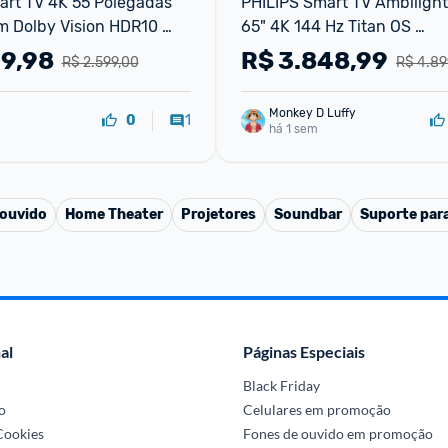
rt TV 4K 55 Polegadas 
PHILIPS Smart TV Ambilight
 Dolby Vision HDR10 
65" 4K 144 Hz Titan OS 
Gaming Film Maker DTS 
65PUG892978 P5 DTS Play-F
99,98
R$
3.848,99
R$ 2.599,00
R$ 4.89
ompatibi
Freesync Dolby Vision e At
Monkey D Luffy
1
0
há 1 sem
 ouvido
Home Theater
Projetores
Soundbar
Suporte par
al
Páginas Especiais
Black Friday
o
Celulares em promoção
 Cookies
Fones de ouvido em promoção