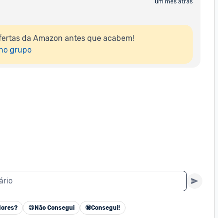
um mês atrás
fertas da Amazon antes que acabem!

 no grupo
ário
ores?
😢
Não Consegui
🤩
Consegui!
Cancelar