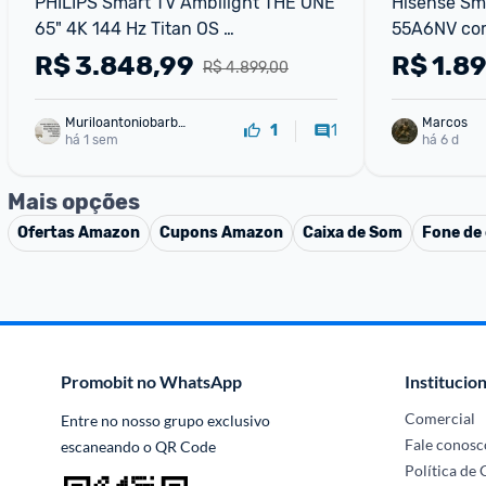
PHILIPS Smart TV Ambilight THE ONE 
Hisense Sma
65" 4K 144 Hz Titan OS 
55A6NV com
65PUG892978 P5 DTS Play-Fi 
HLG Dolby 
R$
3.848,99
R$
1.8
R$ 4.899,00
Freesync Dolby Vision e At
Virtual X C
Muriloantoniobarbo
Marcos
1
1
sa
há 1 sem
há 6 d
Mais opções
Ofertas
Amazon
Cupons
Amazon
Caixa de Som
Fone de
Promobit no WhatsApp
Institucion
Comercial
Entre no nosso grupo exclusivo 
Fale conosc
escaneando o QR Code
Política de