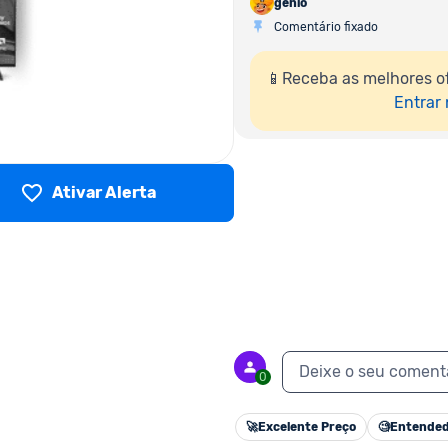
genio
Comentário fixado
📱Receba as melhores o
Entrar
Ativar Alerta
Deixe o seu coment
0
🚀
Excelente Preço
🧐
Entended