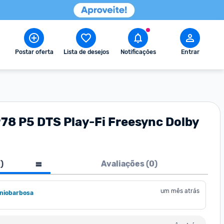
Postar oferta
Lista de desejos
Notificações
Entrar
78 P5 DTS Play-Fi Freesync Dolby
1
)
Avaliações (
0
)
um mês atrás
oniobarbosa