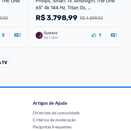
 THE ONE 
Philips, Smart Tv, Ambilight The One 
65" 4k 144 Hz, Titan Os, 
i 
65pug892978, P5, Dts Play-fi, 
R$
3.798,99
9,00
R$ 4.899,00
Freesync, Dolby Vision E Atmos, 40 
Wrms
Gustavo
2
1
3
1
há 1 sem
a TV
Artigos de Ajuda
Diretrizes da comunidade
Critérios de moderação
Perguntas frequentes