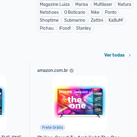
Magazine Luiza
Marisa
Multilaser
Natura
Netshoes
O Boticario
Nike
Ponto
Shoptime
Submarino
Zattini
KaBuM!
Pichau
iFood!
Stanley
Ver todas
amazon.com.br
Frete Grátis