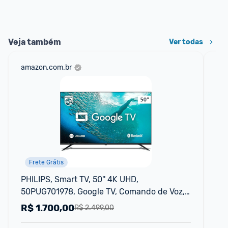
Veja também
Ver todas
amazon.com.br
mer
Frete Grátis
PHILIPS, Smart TV, 50'' 4K UHD, 
Sm
50PUG701978, Google TV, Comando de Voz, 
De
HDR
R$
1.700,00
R
R$ 2.499,00