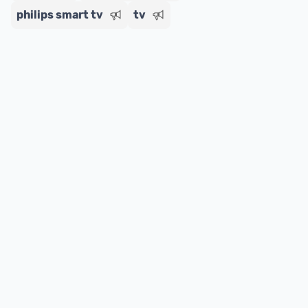
philips smart tv
tv