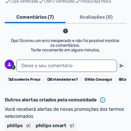
Loja verificada
CNPJ verificado
Possui loja física
Comentários (
7
)
Avaliações (
0
)
Ops! Ocorreu um erro inesperado e não foi possível mostrar 
os comentários. 

Tente novamente em alguns minutos.
Deixe o seu comentário
0
🚀
Excelente Preço
🧐
Entendedores?
😢
Não Consegui
🤩
Cons
Cancelar
Outros alertas criados pela comunidade
Você receberá alertas de novas promoções dos termos 
selecionados
philips
philips smart