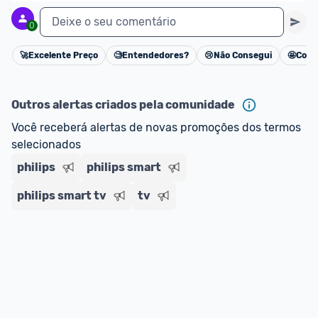
Deixe o seu comentário
0
🚀
Excelente Preço
🧐
Entendedores?
😢
Não Consegui
🤩
Cons
Cancelar
Outros alertas criados pela comunidade
Você receberá alertas de novas promoções dos termos 
selecionados
philips
philips smart
philips smart tv
tv