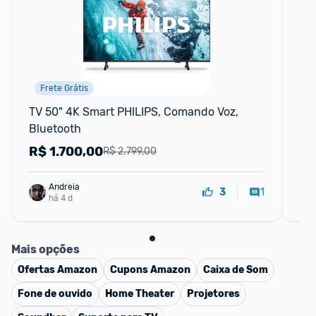
Frete Grátis
TV 50" 4K Smart PHILIPS, Comando Voz, 
Ec
Bluetooth
R$
1.700,00
R
R$ 2.799,00
Andreia
1
3
há 4 d
Mais opções
Ofertas
Amazon
Cupons
Amazon
Caixa de Som
Fone de ouvido
Home Theater
Projetores