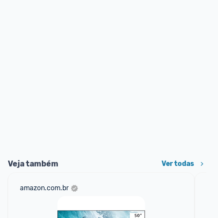
Veja também
Ver todas
amazon.com.br
ali