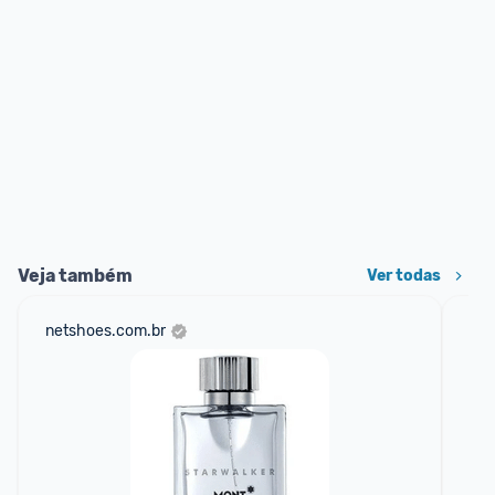
Veja também
Ver todas
netshoes.com.br
mer