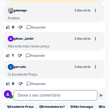
galocego
3 dias atrás
Acabou
0
Responder
gilmar_junior
3 dias atrás
Não está mais nesse preço
1
Responder
garruda
3 dias atrás
🚀 Excelente Preço
0
Responder
Deixe o seu comentário
0
🚀
Excelente Preço
🧐
Entendedores?
😢
Não Consegui
🤩
Cons