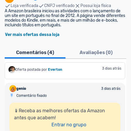
Loja verificada
CNPJ verificado
Possui loja física
A Amazon brasileira iniciou as atividades com o lançamento de 
um site em português no final de 2012. A página vende diferentes 
modelos do Kindle, em reais, e mais de um milhão de e-books, 
incluindo títulos em português.
Ver mais ofertas dessa loja
Comentários (
4
)
Avaliações (
0
)
3 dias atrás
Oferta postada por
Everton
genio
3 dias atrás
Comentário fixado
📱Receba as melhores ofertas da Amazon 
antes que acabem!

Entrar no grupo