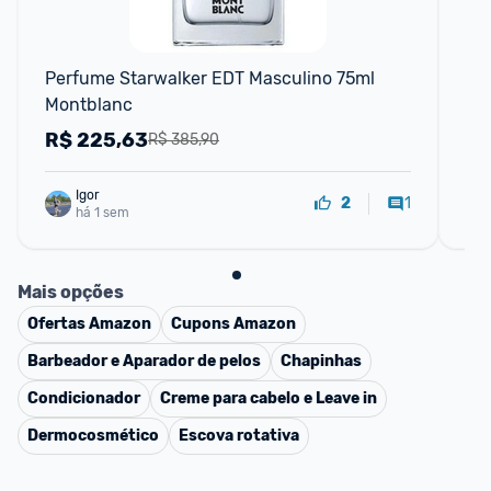
Perfume Starwalker EDT Masculino 75ml 
Per
Montblanc
20
R$
225,63
R
R$ 385,90
Igor
1
2
há 1 sem
Mais opções
Ofertas
Amazon
Cupons
Amazon
Barbeador e Aparador de pelos
Chapinhas
Condicionador
Creme para cabelo e Leave in
Dermocosmético
Escova rotativa