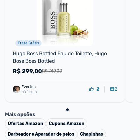
Frete Grátis
Hugo Boss Bottled Eau de Toilette, Hugo 
Pe
Boss Boss Bottled
R$
299,00
R
R$ 749,00
Everton
2
2
há 1 sem
Mais opções
Ofertas
Amazon
Cupons
Amazon
Barbeador e Aparador de pelos
Chapinhas