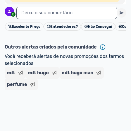
Deixe o seu comentário
0
🚀
Excelente Preço
🧐
Entendedores?
😢
Não Consegui
🤩
Cons
Cancelar
Outros alertas criados pela comunidade
Você receberá alertas de novas promoções dos termos 
selecionados
edt
edt hugo
edt hugo man
perfume