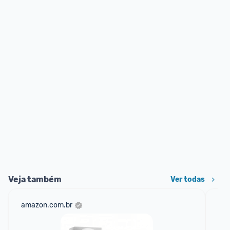
Veja também
Ver todas
amazon.com.br
mer