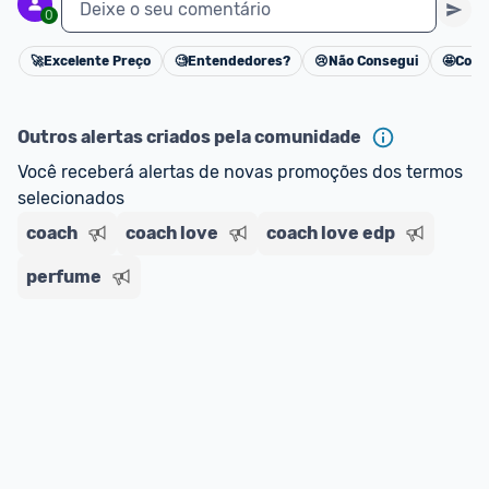
Deixe o seu comentário
0
🚀
Excelente Preço
🧐
Entendedores?
😢
Não Consegui
🤩
Cons
Cancelar
Outros alertas criados pela comunidade
Você receberá alertas de novas promoções dos termos 
selecionados
coach
coach love
coach love edp
perfume