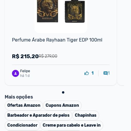
Perfume Árabe Rayhaan Tiger EDP 100ml
Pe
R$
215,20
R
R$ 279,00
Felipe
1
1
há 1 d
Mais opções
Ofertas
Amazon
Cupons
Amazon
Barbeador e Aparador de pelos
Chapinhas
Condicionador
Creme para cabelo e Leave in