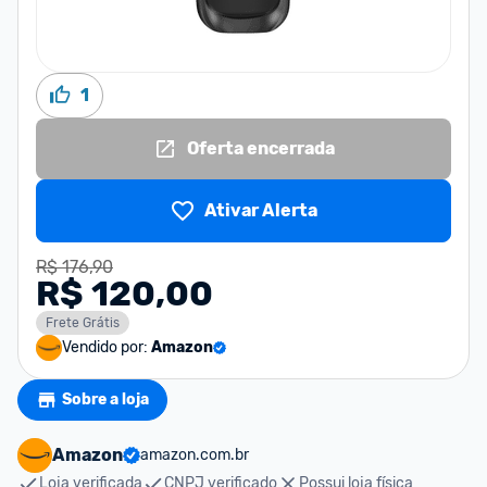
1
Oferta encerrada
Ativar Alerta
R$ 176,90
R$ 120,00
Frete Grátis
Vendido por:
Amazon
Sobre a loja
Amazon
amazon.com.br
Loja verificada
CNPJ verificado
Possui loja física