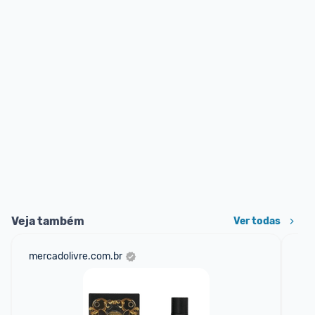
Veja também
Ver todas
mercadolivre.com.br
net