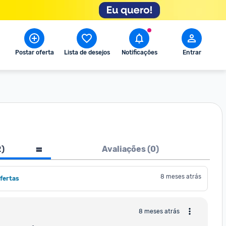
Postar oferta
Lista de desejos
Notificações
Entrar
2
)
Avaliações (
0
)
8 meses atrás
fertas
8 meses atrás