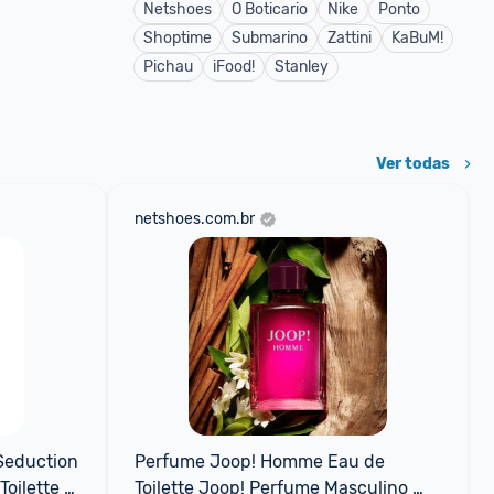
Netshoes
O Boticario
Nike
Ponto
Shoptime
Submarino
Zattini
KaBuM!
Pichau
iFood!
Stanley
Ver todas
netshoes.com.br
eduction 
Perfume Joop! Homme Eau de 
oilette 
Toilette Joop! Perfume Masculino 