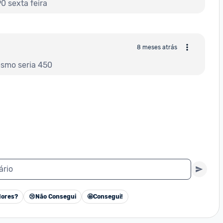
0 sexta feira
8 meses atrás
smo seria 450
ário
ores?
😢
Não Consegui
🤩
Consegui!
Cancelar