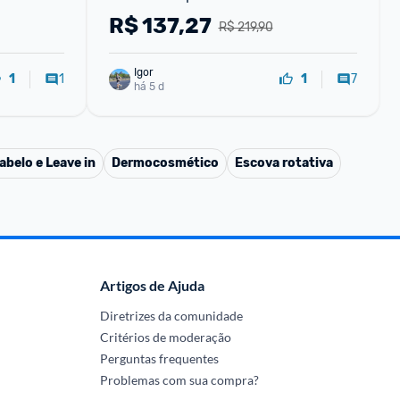
125ml
R$
137,27
R$ 219,90
Igor
1
7
1
1
há 5 d
abelo e Leave in
Dermocosmético
Escova rotativa
Artigos de Ajuda
Diretrizes da comunidade
Critérios de moderação
Perguntas frequentes
Problemas com sua compra?