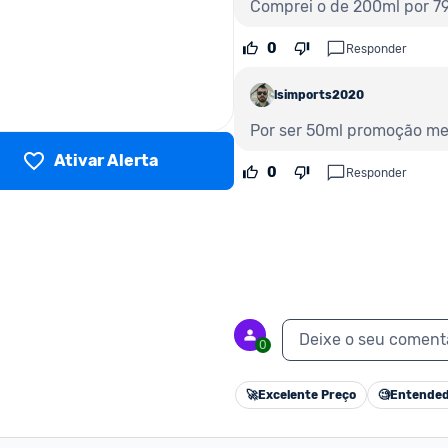
Comprei o de 200ml por 79
0
Responder
lsimports2020
Por ser 50ml promoção me
Ativar Alerta
0
Responder
Deixe o seu coment
0
🚀
Excelente Preço
🧐
Entended