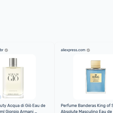
br
aliexpress.com
ty Acqua di Giò Eau de 
Perfume Banderas King of S
0ml Giorgio Armani 
Absolute Masculino Eau de T