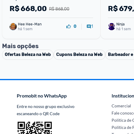
Perfume Mas
R$
668,00
R$
679
R$ 868,00
Fragrância C
Hee Hee-Man
Ninja 
1
0
há 1 sem
há 1 sem
Mais opções
Ofertas
Beleza na Web
Cupons
Beleza na Web
Barbeador e
Promobit no WhatsApp
Institucion
Comercial
Entre no nosso grupo exclusivo 
Fale conosc
escaneando o QR Code
Política de
Política de 