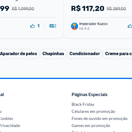
culino Refilável 
200ml
,99
R$
117,20
R$ 1.099,00
R$ 289,00
ítrica,
Imperador Kuzco
2
1
há 4 d
 Aparador de pelos
Chapinhas
Condicionador
Creme para c
al
Páginas Especiais
Black Friday
o
Celulares em promoção
 Cookies
Fones de ouvido em promoção
Privacidade
Games em promoção