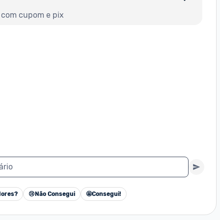
o com cupom e pix
ário
ores?
😢
Não Consegui
🤩
Consegui!
Cancelar