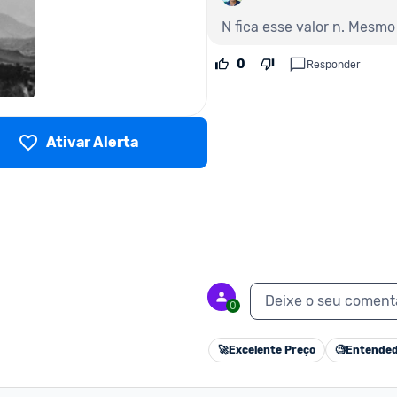
N fica esse valor n. Mesm
0
Responder
Ativar Alerta
Deixe o seu coment
0
🚀
Excelente Preço
🧐
Entended