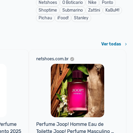
Netshoes
O Boticario
Nike
Ponto
Shoptime
Submarino
Zattini
KaBuM!
Pichau
iFood!
Stanley
Ver todas
netshoes.com.br
Perfume 
Perfume Joop! Homme Eau de 
ento 2025
Toilette Joop! Perfume Masculino 