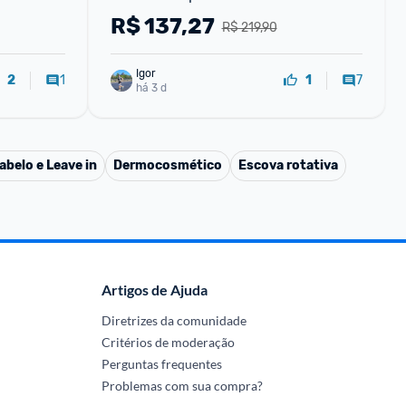
125ml
R$
137,27
R$ 219,90
Igor
1
7
2
1
há 3 d
abelo e Leave in
Dermocosmético
Escova rotativa
Artigos de Ajuda
Diretrizes da comunidade
Critérios de moderação
Perguntas frequentes
Problemas com sua compra?