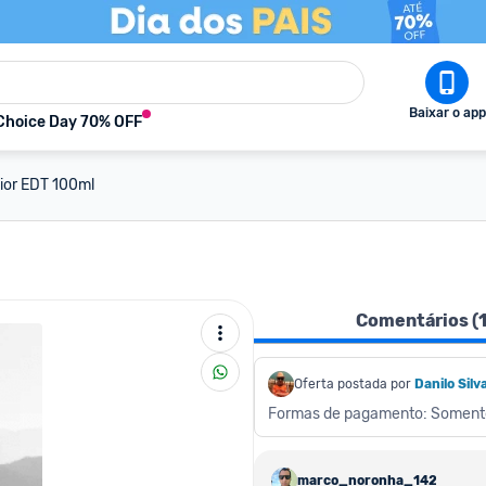
Baixar o app
Choice Day 70% OFF
ior EDT 100ml
Comentários (
Oferta postada por
Danilo Silv
Formas de pagamento: Soment
marco_noronha_1428583