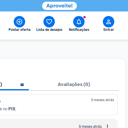
Postar oferta
Lista de desejos
Notificações
Entrar
1
)
Avaliações (
0
)
5 meses atrás
a
e no 
PIX
.
5 meses atrás