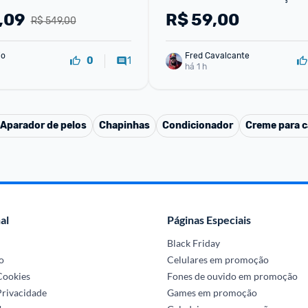
,09
R$
59,00
R$ 549,00
io
Fred Cavalcante
1
0
há 1 h
 Aparador de pelos
Chapinhas
Condicionador
Creme para c
al
Páginas Especiais
Black Friday
o
Celulares em promoção
 Cookies
Fones de ouvido em promoção
Privacidade
Games em promoção