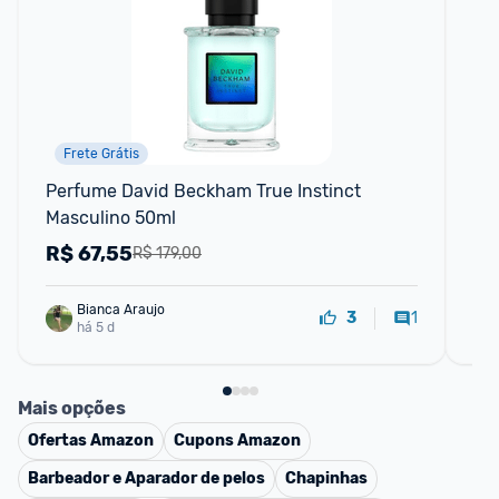
Frete Grátis
Perfume David Beckham True Instinct 
Pe
Masculino 50ml
Pa
R$
67,55
R
R$ 179,00
Bianca Araujo
1
3
há 5 d
Mais opções
Ofertas
Amazon
Cupons
Amazon
Barbeador e Aparador de pelos
Chapinhas