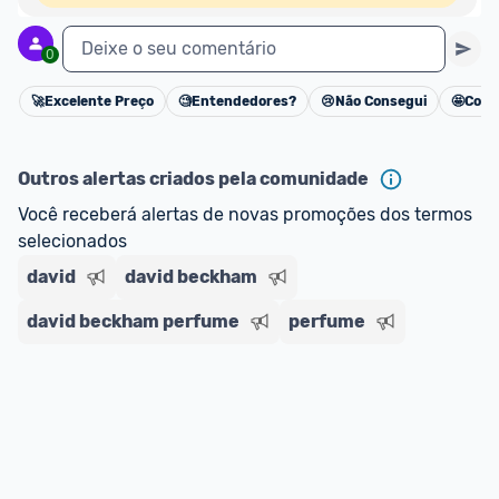
Deixe o seu comentário
0
🚀
Excelente Preço
🧐
Entendedores?
😢
Não Consegui
🤩
Cons
Cancelar
Outros alertas criados pela comunidade
Você receberá alertas de novas promoções dos termos 
selecionados
david
david beckham
david beckham perfume
perfume