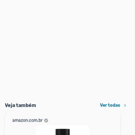
Veja também
Ver todas
amazon.com.br
mer