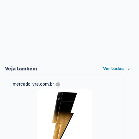
Veja também
Ver todas
mercadolivre.com.br
am