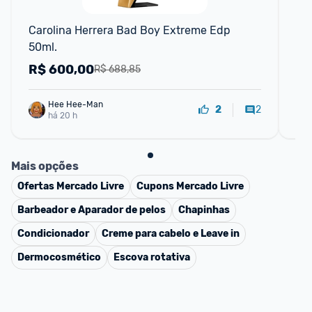
F
Carolina Herrera Bad Boy Extreme Edp 
212
50ml.
Ma
R$
600,00
R
R$ 688,85
Hee Hee-Man
2
2
há 20 h
Mais opções
Ofertas
Mercado Livre
Cupons
Mercado Livre
Barbeador e Aparador de pelos
Chapinhas
Condicionador
Creme para cabelo e Leave in
Dermocosmético
Escova rotativa