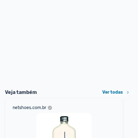
Veja também
Ver todas
netshoes.com.br
mer