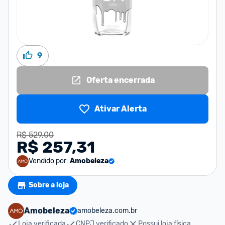
9
Oferta encerrada
Ativar Alerta
R$ 529,00
R$ 257,31
Vendido por:
Amobeleza
Sobre a loja
Amobeleza
amobeleza.com.br
Loja verificada
CNPJ verificado
Possui loja física