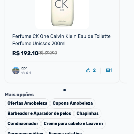
Perfume CK One Calvin Klein Eau de Toilette 
Pe
Perfume Unissex 200ml
R$
192,10
R
R$ 399,90
Igor
1
2
há 4 d
Mais opções
Ofertas
Amobeleza
Cupons
Amobeleza
Barbeador e Aparador de pelos
Chapinhas
Condicionador
Creme para cabelo e Leave in
Dermocosmético
Escova rotativa