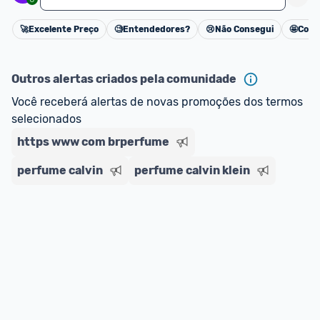
🚀
Excelente Preço
🧐
Entendedores?
😢
Não Consegui
🤩
Cons
Cancelar
Outros alertas criados pela comunidade
Você receberá alertas de novas promoções dos termos 
selecionados
https www com brperfume
perfume calvin
perfume calvin klein