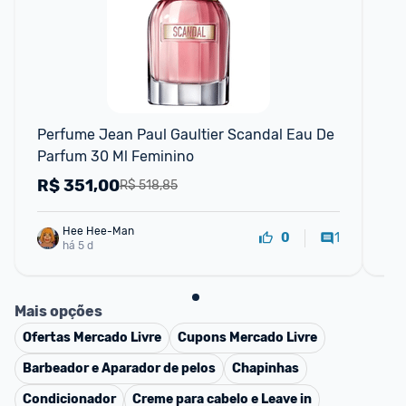
F
Perfume Jean Paul Gaultier Scandal Eau De 
Pe
Parfum 30 Ml Feminino
R$
351,00
R
R$ 518,85
Hee Hee-Man
1
0
há 5 d
Mais opções
Ofertas
Mercado Livre
Cupons
Mercado Livre
Barbeador e Aparador de pelos
Chapinhas
Condicionador
Creme para cabelo e Leave in