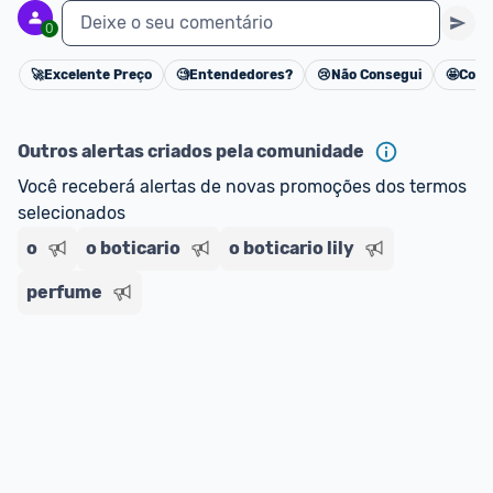
Deixe o seu comentário
0
E lembre-se:
 você sempre pode contar ajuda da 
comunidade para tirar dúvidas ou acionar os 
🚀
Excelente Preço
🧐
Entendedores?
😢
Não Consegui
🤩
Cons
Cancelar
nossos Admins marcando 
@admin
 em um 
comentário ou através do 
Fale com o Promobit.
Outros alertas criados pela comunidade
Você receberá alertas de novas promoções dos termos 
selecionados
o
o boticario
o boticario lily
perfume