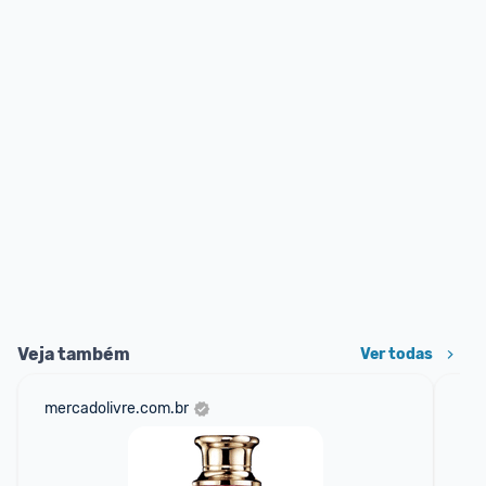
Veja também
Ver todas
mercadolivre.com.br
am