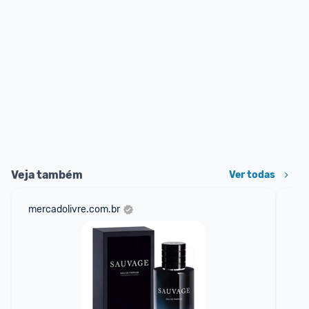
Veja também
Ver todas
mercadolivre.com.br
am