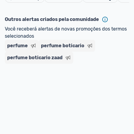
oferta do Promobit
, ou de um vendedor 
Oficial 
Cancelar
ou MercadoLíder Platinum.
Outros alertas criados pela comunidade
E lembre-se:
 você sempre pode contar ajuda da 
Você receberá alertas de novas promoções dos termos 
comunidade para tirar dúvidas ou acionar os 
selecionados
nossos Admins marcando 
@admin
 em um 
comentário ou através do 
Fale com o Promobit.
perfume
perfume boticario
perfume boticario zaad