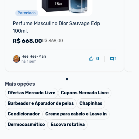
Parcelado
F
Perfume Masculino Dior Sauvage Edp 
Arm
100ml.
10
Ref
R$
668,00
R
R$ 868,00
Hee Hee-Man
1
0
há 1 sem
Mais opções
Ofertas
Mercado Livre
Cupons
Mercado Livre
Barbeador e Aparador de pelos
Chapinhas
Condicionador
Creme para cabelo e Leave in
Dermocosmético
Escova rotativa