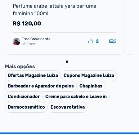
Perfume arabe lattafa yara perfume 
Pe
feminino 100ml
Fe
R$
120,00
R
Fred Cavalcante
2
2
há 1 sem
Mais opções
Ofertas
Magazine Luiza
Cupons
Magazine Luiza
Barbeador e Aparador de pelos
Chapinhas
Condicionador
Creme para cabelo e Leave in
Dermocosmético
Escova rotativa