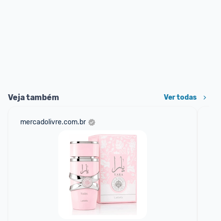
Veja também
Ver todas
mercadolivre.com.br
net