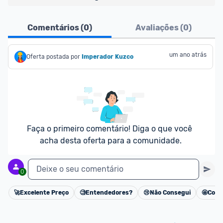
Pensando em comprar com 
MagaluPay
? Atente-
Comentários (
0
)
Avaliações (
0
)
se aos detalhes abaixo:
- É necessário ter o valor total da compra (produto 
um ano atrás
Oferta postada por
Imperador Kuzco
+ frete) em forma de saldo na carteira MagaluPay;
- Caso você não tenha saldo, o desconto não será 
dado para você;
- Você pode transferir a quantia da sua conta 
bancária para o MagaluPay por PIX;
- Para parclar compras, é necessário cadastrar seu 
Faça o primeiro comentário! Diga o que você 
cartão de crédito no MagaluPay;
acha desta oferta para a comunidade.
Deixe o seu comentário
0
🚀
Excelente Preço
🧐
Entendedores?
😢
Não Consegui
🤩
Cons
Cancelar