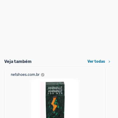
Veja também
Ver todas
netshoes.com.br
mer