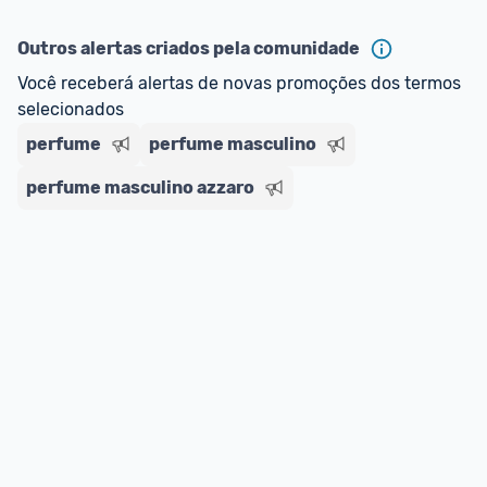
ou MercadoLíder Platinum.
Outros alertas criados pela comunidade
E lembre-se:
 você sempre pode contar ajuda da 
Você receberá alertas de novas promoções dos termos 
comunidade para tirar dúvidas ou acionar os 
selecionados
nossos Admins marcando 
@admin
 em um 
comentário ou através do 
Fale com o Promobit.
perfume
perfume masculino
perfume masculino azzaro