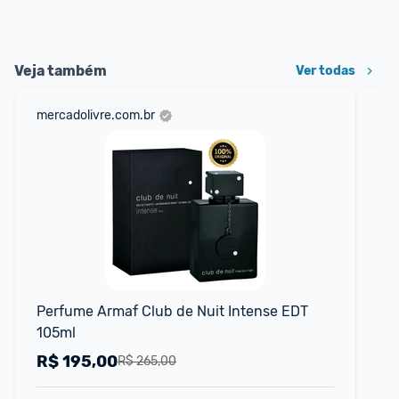
Veja também
Ver todas
mercadolivre.com.br
net
Perfume Armaf Club de Nuit Intense EDT 
Pe
105ml
Ma
R$
195,00
R
R$ 265,00