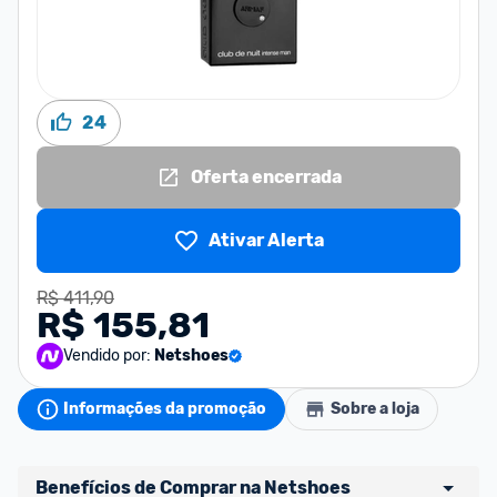
24
Oferta encerrada
Ativar Alerta
R$ 411,90
R$ 155,81
Vendido por:
Netshoes
Informações da promoção
Sobre a loja
Benefícios de Comprar na Netshoes