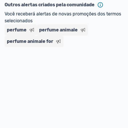
ou MercadoLíder Platinum.
Outros alertas criados pela comunidade
Você receberá alertas de novas promoções dos termos 
E lembre-se:
 você sempre pode contar ajuda da 
selecionados
comunidade para tirar dúvidas ou acionar os 
perfume
nossos Admins marcando 
perfume animale
@admin
 em um 
comentário ou através do 
Fale com o Promobit.
perfume animale for