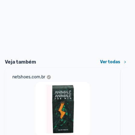
Veja também
Ver todas
netshoes.com.br
am
F