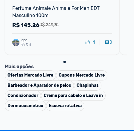
Perfume Animale Animale For Men EDT 
Ar
Masculino 100ml
20
Ref
R$
145,26
R
R$ 249,90
Igor
0
1
há 3 d
Mais opções
Ofertas
Mercado Livre
Cupons
Mercado Livre
Barbeador e Aparador de pelos
Chapinhas
Condicionador
Creme para cabelo e Leave in
Dermocosmético
Escova rotativa