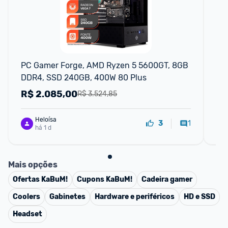
PC Gamer Forge, AMD Ryzen 5 5600GT, 8GB 
No
DDR4, SSD 240GB, 400W 80 Plus
Ry
Li
R$
2.085,00
R
R$ 3.524,85
Heloísa
1
3
há 1 d
Mais opções
Ofertas
KaBuM!
Cupons
KaBuM!
Cadeira gamer
Coolers
Gabinetes
Hardware e periféricos
HD e SSD
Headset