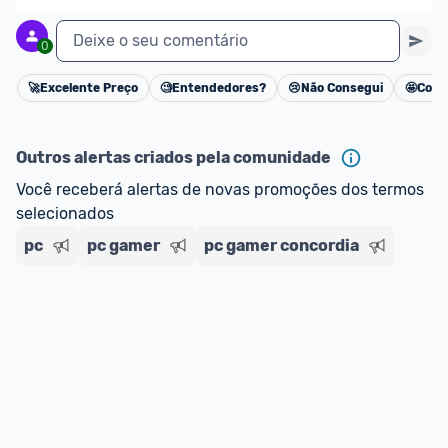
Deixe o seu comentário
0
🚀
Excelente Preço
🧐
Entendedores?
😢
Não Consegui
🤩
Cons
Cancelar
Outros alertas criados pela comunidade
Você receberá alertas de novas promoções dos termos 
selecionados
pc
pc gamer
pc gamer concordia