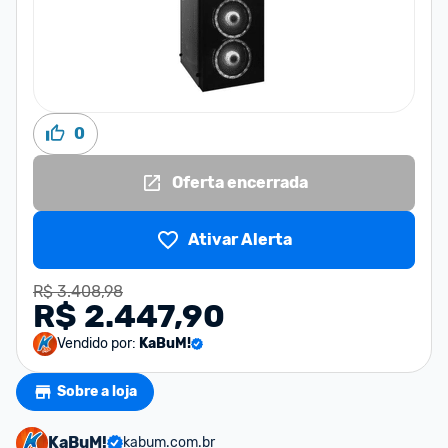
0
Oferta encerrada
Ativar Alerta
R$ 3.408,98
R$ 2.447,90
Vendido por:
KaBuM!
Sobre a loja
KaBuM!
kabum.com.br