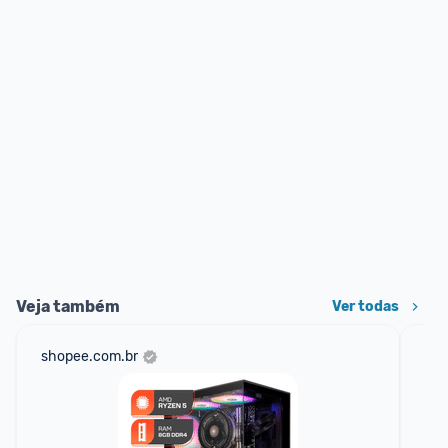
Veja também
Ver todas
shopee.com.br
mer