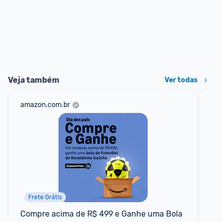
Veja também
Ver todas
amazon.com.br
sho
Frete Grátis
Compre acima de R$ 499 e Ganhe uma Bola 
CU