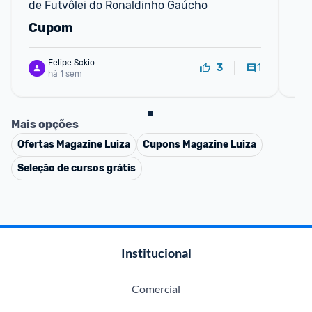
de Futvôlei do Ronaldinho Gaúcho
Cupom
C
Felipe Sckio
1
3
há 1 sem
Mais opções
Ofertas
Magazine Luiza
Cupons
Magazine Luiza
Seleção de cursos grátis
Institucional
Comercial