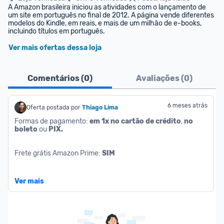
A Amazon brasileira iniciou as atividades com o lançamento de 
um site em português no final de 2012. A página vende diferentes 
modelos do Kindle, em reais, e mais de um milhão de e-books, 
incluindo títulos em português.
Ver mais ofertas dessa loja
Comentários (
0
)
Avaliações (
0
)
6 meses atrás
Oferta postada por
Thiago Lima
Formas de pagamento: 
em 1x no cartão de crédito
, 
no 
boleto
 ou 
PIX.
Frete grátis Amazon Prime: 
SIM
Atenção: 
para chegar no valor sugerido, é necessário 
Ver mais
selecionar a opção de 
compra com recorrência