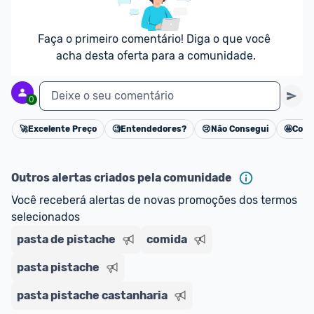
Faça o primeiro comentário! Diga o que você 
acha desta oferta para a comunidade.
Deixe o seu comentário
0
🚀
Excelente Preço
🧐
Entendedores?
😢
Não Consegui
🤩
Cons
Cancelar
Outros alertas criados pela comunidade
Você receberá alertas de novas promoções dos termos 
selecionados
pasta de pistache
comida
pasta pistache
pasta pistache castanharia