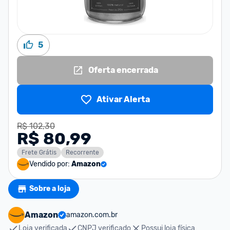
5
Oferta encerrada
Ativar Alerta
R$ 102,30
R$ 80,99
Frete Grátis
Recorrente
Vendido por:
Amazon
Sobre a loja
Amazon
amazon.com.br
Loja verificada
CNPJ verificado
Possui loja física