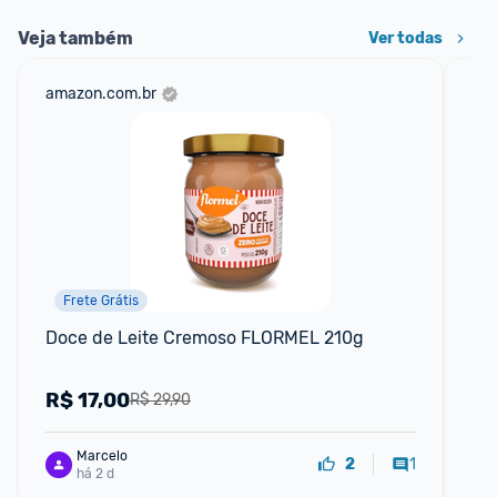
Veja também
Ver todas
amazon.com.br
sho
Frete Grátis
📱
Doce de Leite Cremoso FLORMEL 210g
Co
21
R$
17,00
R
R$ 29,90
Marcelo
1
2
há 2 d