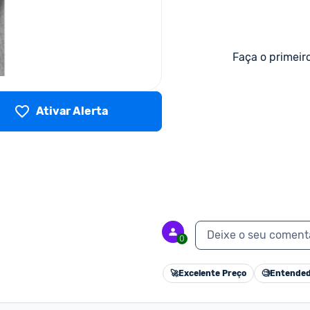
Faça o primeir
Ativar Alerta
Deixe o seu coment
0
🚀
Excelente Preço
🧐
Entended