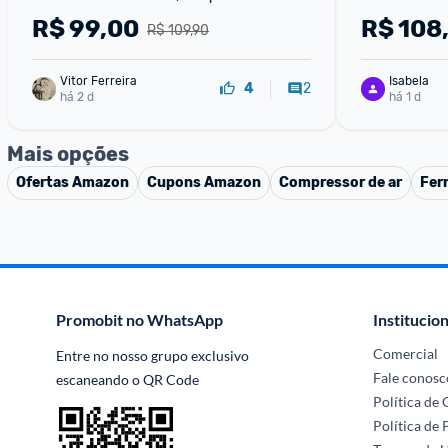
FPF-06M
R$
99,00
R$
108
R$ 109,90
Vitor Ferreira
Isabela
2
4
há 2 d
há 1 d
Mais opções
Ofertas
Amazon
Cupons
Amazon
Compressor de ar
Fer
Promobit no WhatsApp
Institucion
Comercial
Entre no nosso grupo exclusivo 
Fale conosc
escaneando o QR Code
Política de
Política de 