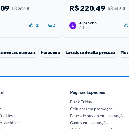
ferramenta
,09
R$
220,49
R$ 269,00
R$ 349,00
Felipe Sckio
2
2
há 1 sem
ramentas manuais
Furadeira
Lavadora de alta pressão
Móv
al
Páginas Especiais
Black Friday
o
Celulares em promoção
 Cookies
Fones de ouvido em promoção
Privacidade
Games em promoção