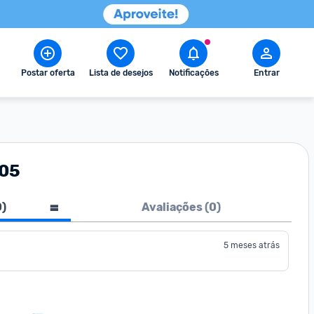
Postar oferta
Lista de desejos
Notificações
Entrar
-05
0
)
Avaliações (
0
)
5 meses atrás