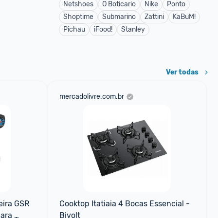
Netshoes
O Boticario
Nike
Ponto
Shoptime
Submarino
Zattini
KaBuM!
Pichau
iFood!
Stanley
Ver todas
mercadolivre.com.br
ira GSR 
Cooktop Itatiaia 4 Bocas Essencial - 
ara 
Bivolt