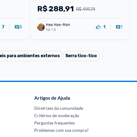
R$
288,91
R$ 491,74
Hee Hee-Man
8
1
7
1
há 1 d
eis para ambientes externos
Serra tico-tico
Artigos de Ajuda
Diretrizes da comunidade
Critérios de moderação
Perguntas frequentes
Problemas com sua compra?