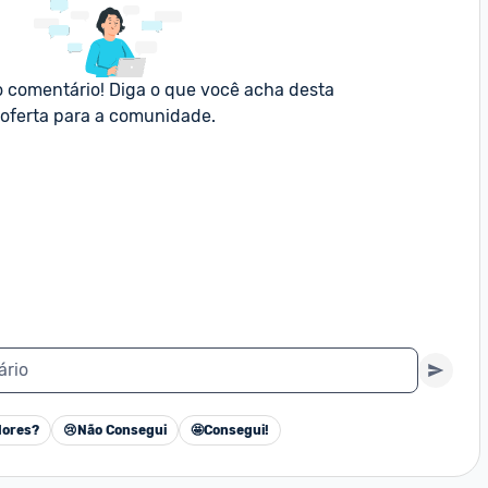
o comentário! Diga o que você acha desta 
oferta para a comunidade.
ário
ores?
😢
Não Consegui
🤩
Consegui!
Cancelar