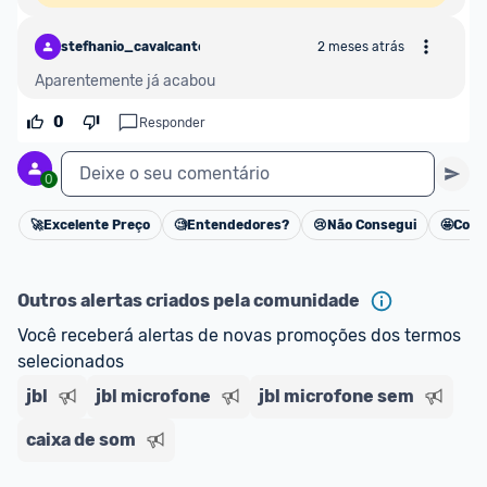
stefhanio_cavalcante
2 meses atrás
Aparentemente já acabou
0
Responder
Deixe o seu comentário
0
🚀
Excelente Preço
🧐
Entendedores?
😢
Não Consegui
🤩
Cons
Cancelar
Outros alertas criados pela comunidade
Você receberá alertas de novas promoções dos termos 
selecionados
jbl
jbl microfone
jbl microfone sem
caixa de som