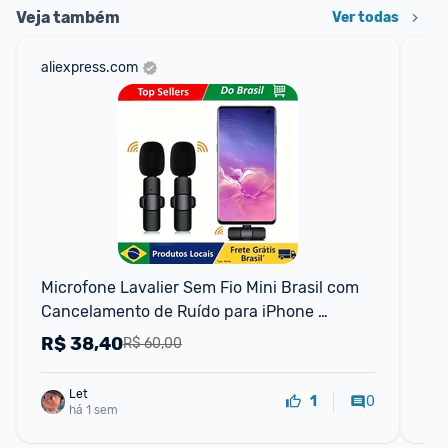
Veja também
Ver todas
aliexpress.com
mer
Microfone Lavalier Sem Fio Mini Brasil com 
He
Cancelamento de Ruído para iPhone 
Bl
Android e Câmeras - Microfone Sem Fio Po
R$
38,40
R
R$ 60,00
Let
0
1
há 1 sem