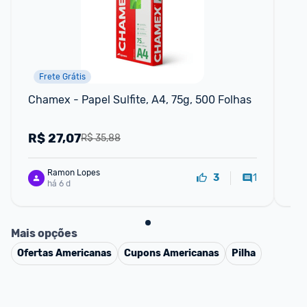
Frete Grátis
📱
Chamex - Papel Sulfite, A4, 75g, 500 Folhas
Isb
In
De 
R$
27,07
R
R$ 35,88
Ramon Lopes
1
3
há 6 d
Mais opções
Ofertas
Americanas
Cupons
Americanas
Pilha