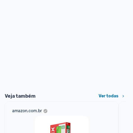
Veja também
Ver todas
amazon.com.br
sho