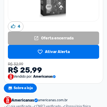
4
Oferta encerrada
Ativar Alerta
R$ 32,99
R$ 25,99
Vendido por:
Americanas
Sobre a loja
Americanas
americanas.com.br
Loja verificada
CNPJ verificado
Possui loja física