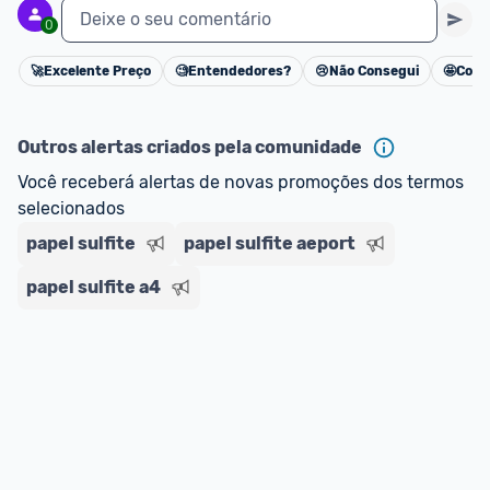
Deixe o seu comentário
0
🚀
Excelente Preço
🧐
Entendedores?
😢
Não Consegui
🤩
Cons
Cancelar
Outros alertas criados pela comunidade
Você receberá alertas de novas promoções dos termos 
selecionados
papel sulfite
papel sulfite aeport
papel sulfite a4