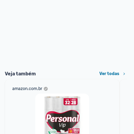
Veja também
Ver todas
amazon.com.br
mer