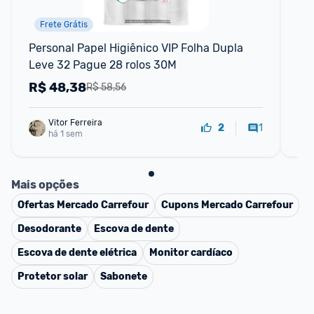
Frete Grátis
P
Personal Papel Higiênico VIP Folha Dupla 
Pap
Leve 32 Pague 28 rolos 30M
Ne
R$
48,38
R
R$ 58,56
Vitor Ferreira
1
2
há 1 sem
Mais opções
Ofertas
Mercado Carrefour
Cupons
Mercado Carrefour
Desodorante
Escova de dente
Escova de dente elétrica
Monitor cardíaco
Protetor solar
Sabonete