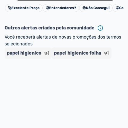
🚀
Excelente Preço
🧐
Entendedores?
😢
Não Consegui
🤩
Cons
Cancelar
Outros alertas criados pela comunidade
Você receberá alertas de novas promoções dos termos 
selecionados
papel higienico
papel higienico folha