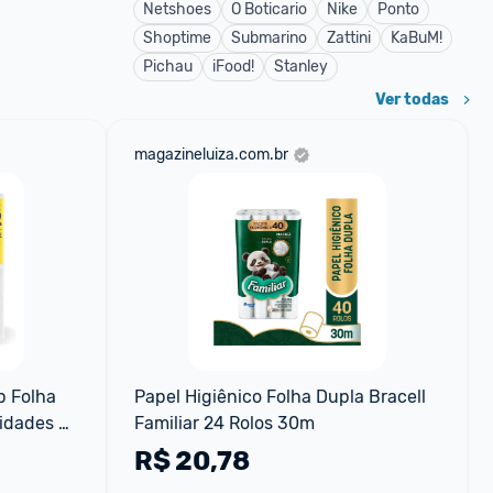
Netshoes
O Boticario
Nike
Ponto
Shoptime
Submarino
Zattini
KaBuM!
Pichau
iFood!
Stanley
Ver todas
magazineluiza.com.br
 Folha 
Papel Higiênico Folha Dupla Bracell 
idades 
Familiar 24 Rolos 30m
R$
20,78