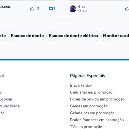
David Matthaeus 
Ninja 
1
7
há 4 d
nte
Escova de dente
Escova de dente elétrica
Monitor card
al
Páginas Especiais
Black Friday
o
Celulares em promoção
 Cookies
Fones de ouvido em promoção
Privacidade
Games em promoção
Uso
Geladeiras em promoção
Fralda Pampers em promoção
TVs em promoção