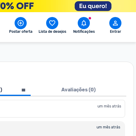
Postar oferta
Lista de desejos
Notificações
Entrar
1
)
Avaliações (
0
)
um mês atrás
um mês atrás