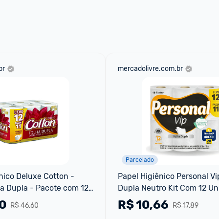
br
mercadolivre.com.br
Parcelado
nico Deluxe Cotton - 
Papel Higiênico Personal Vip
a Dupla - Pacote com 12 
Dupla Neutro Kit Com 12 Un
Super Macio
0
R$
10,66
R$ 46,60
R$ 17,89