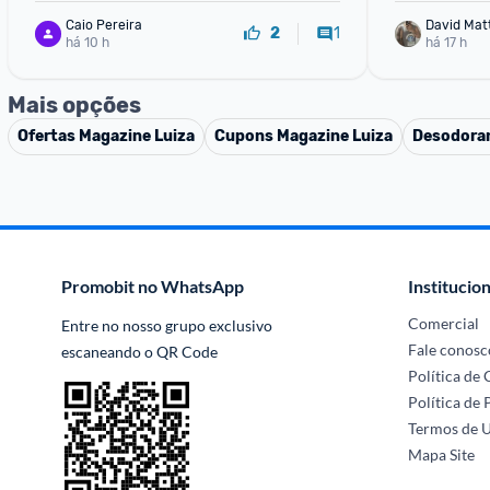
Caio Pereira
1
2
há 10 h
há 17 h
Mais opções
Ofertas
Magazine Luiza
Cupons
Magazine Luiza
Desodora
Promobit no WhatsApp
Institucion
Comercial
Entre no nosso grupo exclusivo 
Fale conosc
escaneando o QR Code
Política de
Política de 
Termos de 
Mapa Site