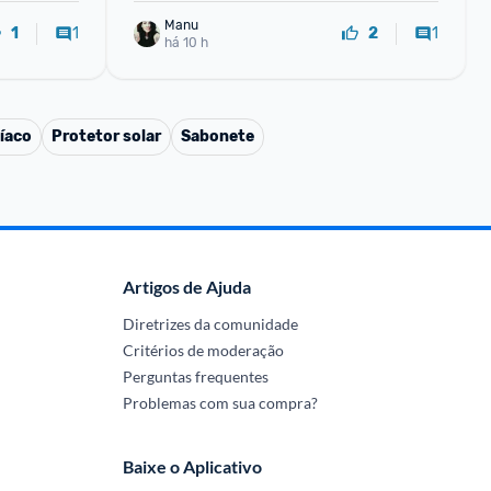
Manu
1
1
1
2
há 10 h
íaco
Protetor solar
Sabonete
Artigos de Ajuda
Diretrizes da comunidade
Critérios de moderação
Perguntas frequentes
Problemas com sua compra?
Baixe o Aplicativo