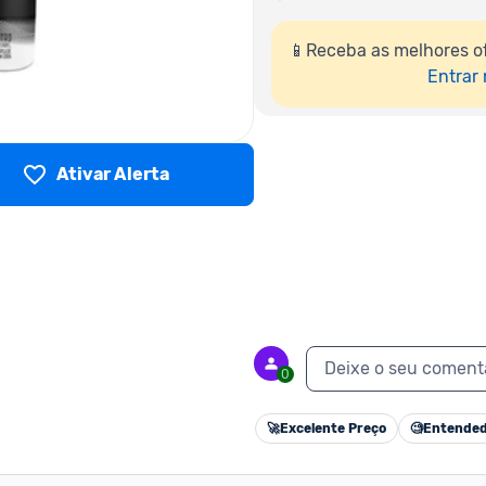
📱Receba as melhores o
Entrar
Ativar Alerta
Deixe o seu coment
0
🚀
Excelente Preço
🧐
Entended