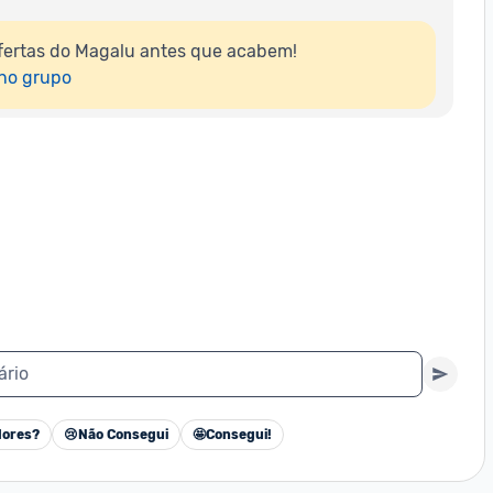
fertas do Magalu antes que acabem!

 no grupo
ário
ores?
😢
Não Consegui
🤩
Consegui!
Cancelar