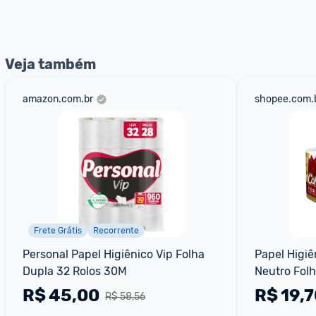
Veja também
amazon.com.br
shopee.com.
Frete Grátis
Recorrente
Personal Papel Higiênico Vip Folha 
Papel Higiê
Dupla 32 Rolos 30M
Neutro Folh
rolos
R$
45,00
R$
19,7
R$ 58,56