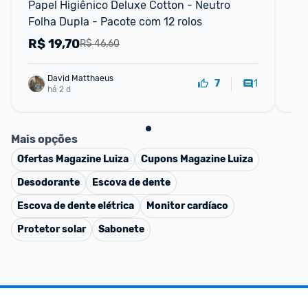
Papel Higiênico Deluxe Cotton - Neutro 
Per
Folha Dupla - Pacote com 12 rolos
Ro
R$
19,70
R
R$ 46,60
David Matthaeus 
1
7
há 2 d
Mais opções
Ofertas
Magazine Luiza
Cupons
Magazine Luiza
Desodorante
Escova de dente
Escova de dente elétrica
Monitor cardíaco
Protetor solar
Sabonete