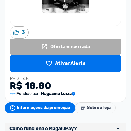
3
Oferta encerrada
Ativar Alerta
R$ 31,48
R$ 18,80
Vendido por:
Magazine Luiza
Informações da promoção
Sobre a loja
Como funciona o MagaluPay?