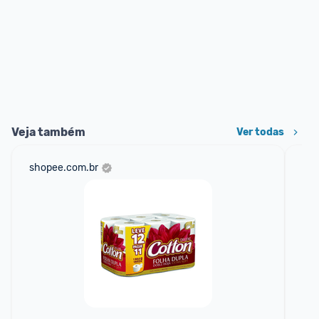
Veja também
Ver todas
shopee.com.br
am
F