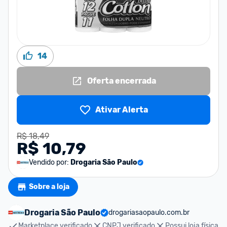
14
Oferta encerrada
Ativar Alerta
R$ 18,49
R$ 10,79
Vendido por:
Drogaria São Paulo
Sobre a loja
Drogaria São Paulo
drogariasaopaulo.com.br
Marketplace verificado
CNPJ verificado
Possui loja física