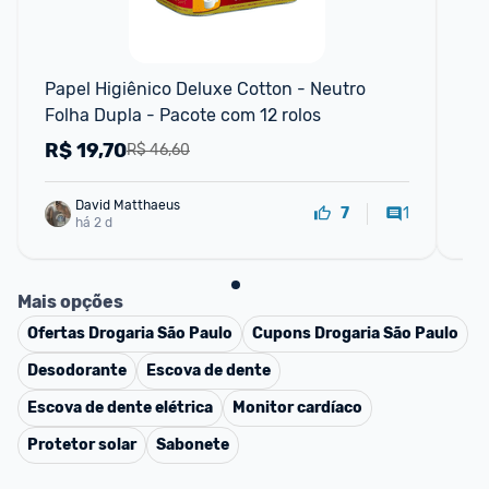
P
Papel Higiênico Deluxe Cotton - Neutro 
Pap
Folha Dupla - Pacote com 12 rolos
Ne
R$
19,70
R
R$ 46,60
David Matthaeus 
1
7
há 2 d
Mais opções
Ofertas
Drogaria São Paulo
Cupons
Drogaria São Paulo
Desodorante
Escova de dente
Escova de dente elétrica
Monitor cardíaco
Protetor solar
Sabonete