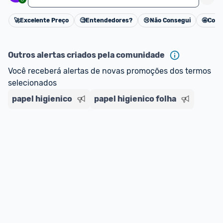
🚀
Excelente Preço
🧐
Entendedores?
😢
Não Consegui
🤩
Cons
Cancelar
Outros alertas criados pela comunidade
Você receberá alertas de novas promoções dos termos 
selecionados
papel higienico
papel higienico folha