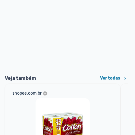
Veja também
Ver todas
shopee.com.br
mer