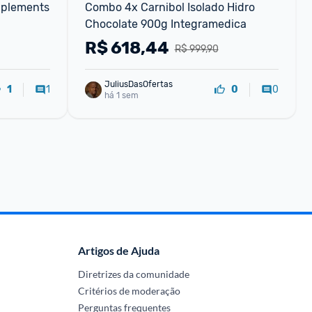
plements 
Combo 4x Carnibol Isolado Hidro 
Chocolate 900g Integramedica
R$
618,44
R$ 999,90
JuliusDasOfertas
1
0
1
0
há 1 sem
Artigos de Ajuda
Diretrizes da comunidade
Critérios de moderação
Perguntas frequentes