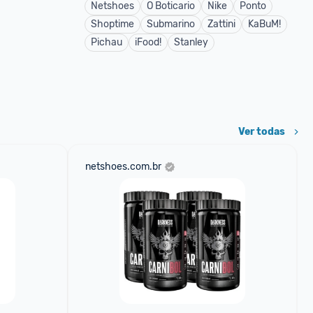
Netshoes
O Boticario
Nike
Ponto
Shoptime
Submarino
Zattini
KaBuM!
Pichau
iFood!
Stanley
Ver todas
netshoes.com.br