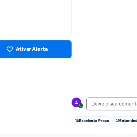
Ativar Alerta
Deixe o seu coment
0
🚀
Excelente Preço
🧐
Entended