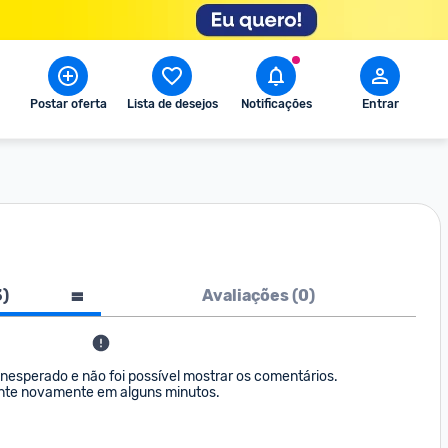
Postar oferta
Lista de desejos
Notificações
Entrar
3
)
Avaliações (
0
)
nesperado e não foi possível mostrar os comentários. 

nte novamente em alguns minutos.