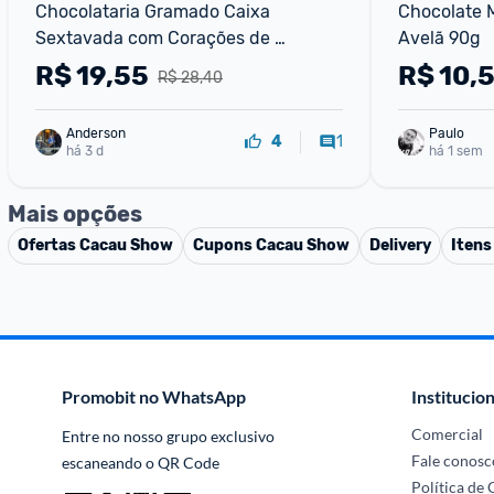
Chocolataria Gramado Caixa 
Chocolate Mi
Sextavada com Corações de 
Avelã 90g
Chocolate ao Leite 38% Cacau 42 g
R$
19,55
R$
10,
R$ 28,40
Anderson
Paulo
1
4
há 3 d
há 1 sem
Mais opções
Ofertas
Cacau Show
Cupons
Cacau Show
Delivery
Itens
Promobit no WhatsApp
Institucion
Comercial
Entre no nosso grupo exclusivo 
Fale conosc
escaneando o QR Code
Política de