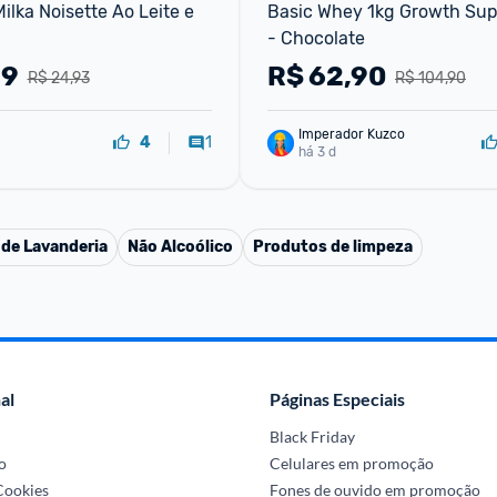
lka Noisette Ao Leite e 
Basic Whey 1kg Growth Sup
- Chocolate
59
R$
62,90
R$ 24,93
R$ 104,90
Imperador Kuzco
1
4
há 3 d
 de Lavanderia
Não Alcoólico
Produtos de limpeza
al
Páginas Especiais
Black Friday
o
Celulares em promoção
 Cookies
Fones de ouvido em promoção