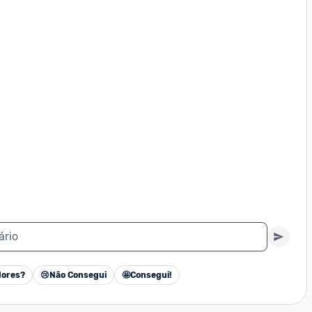
ário
ores?
😢
Não Consegui
🤩
Consegui!
Cancelar