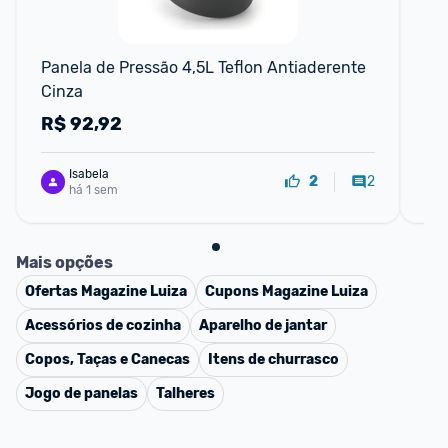
📱
Panela de Pressão 4,5L Teflon Antiaderente 
Pan
Cinza
Pr
R$
92,92
R
Isabela
2
2
há 1 sem
Mais opções
Ofertas
Magazine Luiza
Cupons
Magazine Luiza
Acessórios de cozinha
Aparelho de jantar
Copos, Taças e Canecas
Itens de churrasco
Jogo de panelas
Talheres