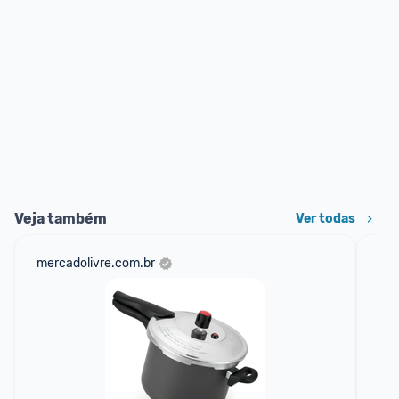
Veja também
Ver todas
mercadolivre.com.br
sho