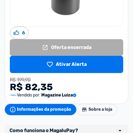
6
Oferta encerrada
Ativar Alerta
R$ 199,90
R$ 82,35
Vendido por:
Magazine Luiza
Informações da promoção
Sobre a loja
Como funciona o MagaluPay?