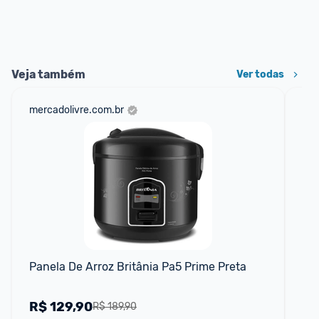
Veja também
Ver todas
mercadolivre.com.br
am
F
Panela De Arroz Britânia Pa5 Prime Preta
Pan
Pre
R$
129,90
R
R$ 189,90