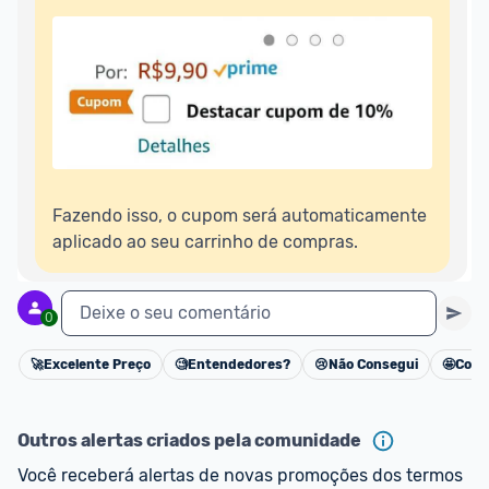
Fazendo isso, o cupom será automaticamente 
aplicado ao seu carrinho de compras.
Deixe o seu comentário
0
🚀
Excelente Preço
🧐
Entendedores?
😢
Não Consegui
🤩
Cons
Cancelar
Outros alertas criados pela comunidade
Você receberá alertas de novas promoções dos termos 