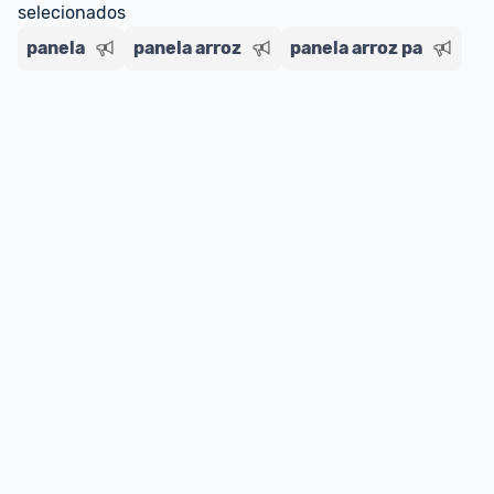
selecionados
panela
panela arroz
panela arroz pa