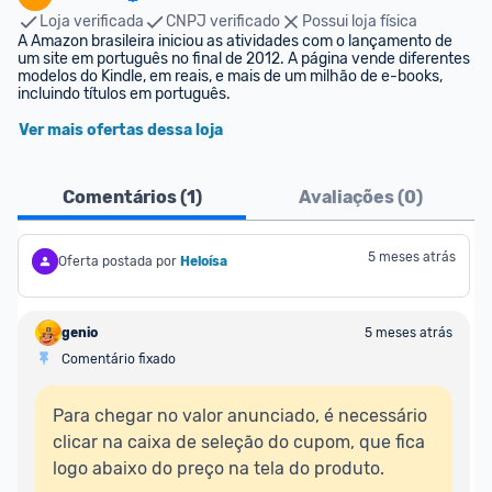
Loja verificada
CNPJ verificado
Possui loja física
A Amazon brasileira iniciou as atividades com o lançamento de 
um site em português no final de 2012. A página vende diferentes 
modelos do Kindle, em reais, e mais de um milhão de e-books, 
incluindo títulos em português.
Ver mais ofertas dessa loja
Comentários (
1
)
Avaliações (
0
)
5 meses atrás
Oferta postada por
Heloísa
genio
5 meses atrás
Comentário fixado
Para chegar no valor anunciado, é necessário 
clicar na caixa de seleção do cupom, que fica 
logo abaixo do preço na tela do produto.
