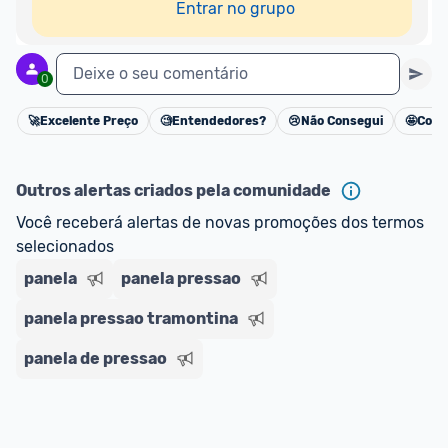
Entrar no grupo
Deixe o seu comentário
0
🚀
Excelente Preço
🧐
Entendedores?
😢
Não Consegui
🤩
Cons
Cancelar
Outros alertas criados pela comunidade
Você receberá alertas de novas promoções dos termos 
selecionados
panela
panela pressao
panela pressao tramontina
panela de pressao