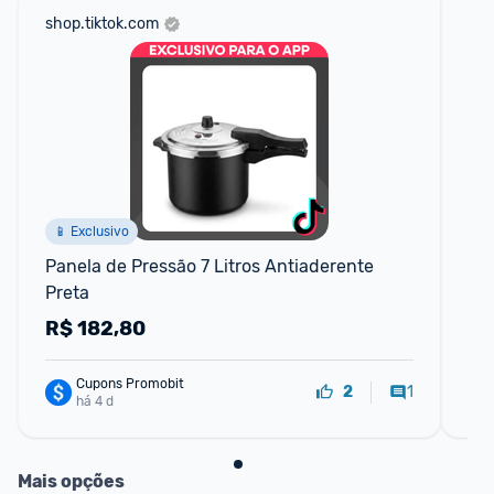
shop.tiktok.com
mer
📱 Exclusivo
Panela de Pressão 7 Litros Antiaderente 
Pan
Preta
Ci
R$
182,80
R
Cupons Promobit
1
2
há 4 d
Mais opções