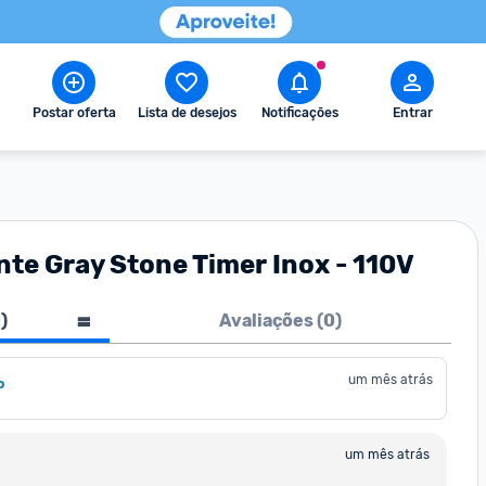
Postar oferta
Lista de desejos
Notificações
Entrar
te Gray Stone Timer Inox - 110V
1
)
Avaliações (
0
)
um mês atrás
o
um mês atrás