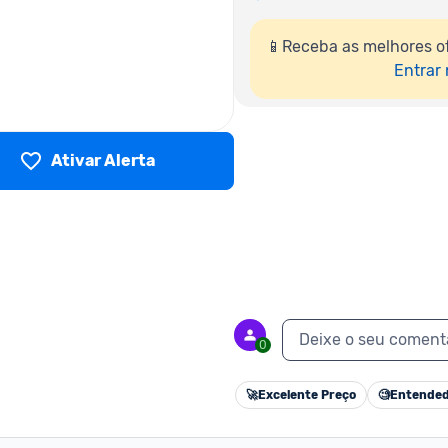
📱Receba as melhores of
Entrar
Ativar Alerta
Deixe o seu coment
0
🚀
Excelente Preço
🧐
Entended