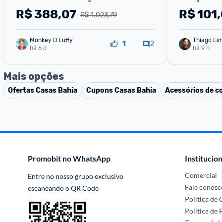
R$
388,07
R$
101
R$ 1.023,79
Monkey D Luffy
Thiago Li
2
1
há 6 d
há 9 h
Mais opções
Ofertas
Casas Bahia
Cupons
Casas Bahia
Acessórios de c
Promobit no WhatsApp
Institucion
Comercial
Entre no nosso grupo exclusivo 
Fale conosc
escaneando o QR Code
Política de
Política de 