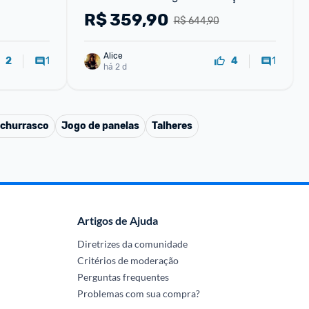
Gold | Gold, 5 litros, PPP05G
R$
359,90
R$ 644,90
Alice
1
1
2
4
há 2 d
 churrasco
Jogo de panelas
Talheres
Artigos de Ajuda
Diretrizes da comunidade
Critérios de moderação
Perguntas frequentes
Problemas com sua compra?