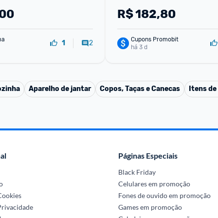
,00
R$
182,80
ma
Cupons Promobit
2
1
há 3 d
ozinha
Aparelho de jantar
Copos, Taças e Canecas
Itens de
al
Páginas Especiais
Black Friday
o
Celulares em promoção
 Cookies
Fones de ouvido em promoção
Privacidade
Games em promoção