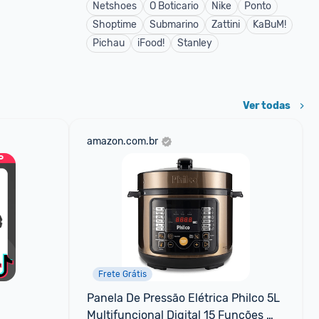
Netshoes
O Boticario
Nike
Ponto
Shoptime
Submarino
Zattini
KaBuM!
Pichau
iFood!
Stanley
Ver todas
amazon.com.br
Frete Grátis
Panela De Pressão Elétrica Philco 5L 
Multifuncional Digital 15 Funções 