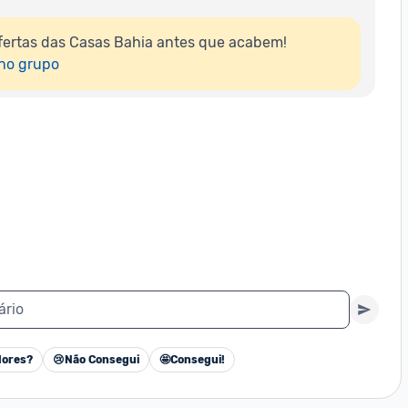
ertas das Casas Bahia antes que acabem!

 no grupo
ário
ores?
😢
Não Consegui
🤩
Consegui!
Cancelar