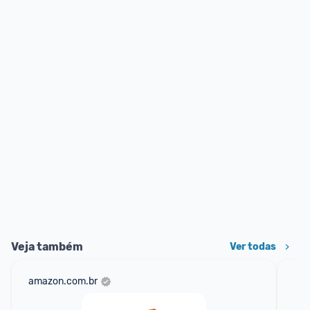
Veja também
Ver todas
amazon.com.br
sho