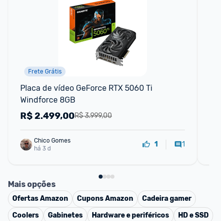
Frete Grátis
Placa de vídeo GeForce RTX 5060 Ti 
Pla
Windforce 8GB
8G
R$
2.499,00
R
R$ 3.999,00
Chico Gomes
1
1
há 3 d
Mais opções
Ofertas
Amazon
Cupons
Amazon
Cadeira gamer
Coolers
Gabinetes
Hardware e periféricos
HD e SSD