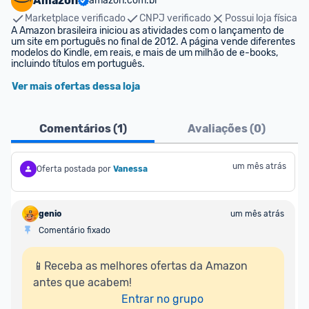
Amazon
amazon.com.br
Marketplace verificado
CNPJ verificado
Possui loja física
A Amazon brasileira iniciou as atividades com o lançamento de 
um site em português no final de 2012. A página vende diferentes 
modelos do Kindle, em reais, e mais de um milhão de e-books, 
incluindo títulos em português.
Ver mais ofertas dessa loja
Comentários (
1
)
Avaliações (
0
)
um mês atrás
Oferta postada por
Vanessa
genio
um mês atrás
Comentário fixado
📱Receba as melhores ofertas da Amazon 
antes que acabem!

Entrar no grupo