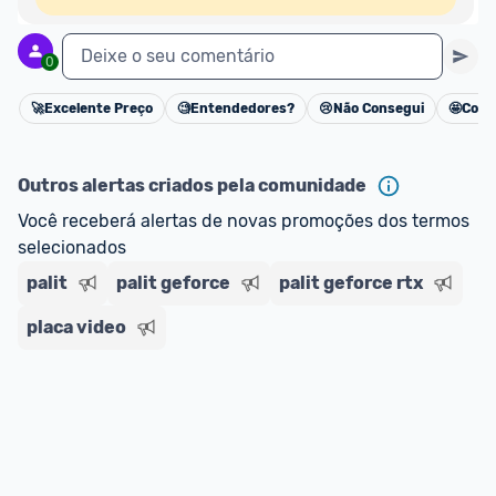
Deixe o seu comentário
0
🚀
Excelente Preço
🧐
Entendedores?
😢
Não Consegui
🤩
Cons
Cancelar
Outros alertas criados pela comunidade
Você receberá alertas de novas promoções dos termos 
selecionados
palit
palit geforce
palit geforce rtx
placa video