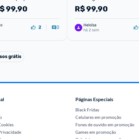
$
99,90
R$
99,90
io
Heloísa
0
2
há 2 sem
sos grátis
al
Páginas Especiais
Black Friday
o
Celulares em promoção
 Cookies
Fones de ouvido em promoção
Privacidade
Games em promoção