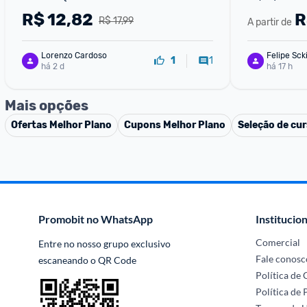
Cada)
R$
12,82
R
R$ 17,99
A partir de
Lorenzo Cardoso
Felipe Sck
1
1
há 2 d
há 17 h
Mais opções
Ofertas
Melhor Plano
Cupons
Melhor Plano
Seleção de cur
Promobit no WhatsApp
Institucion
Comercial
Entre no nosso grupo exclusivo 
Fale conosc
escaneando o QR Code
Política de
Política de 