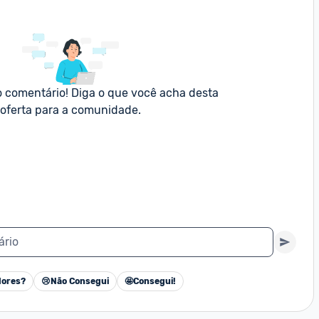
o comentário! Diga o que você acha desta 
oferta para a comunidade.
ário
ores?
😢
Não Consegui
🤩
Consegui!
Cancelar