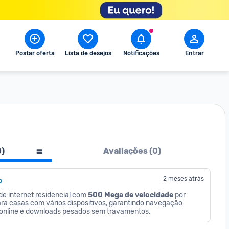
Postar oferta
Lista de desejos
Notificações
Entrar
0
)
Avaliações (
0
)
2 meses atrás
o
 internet residencial com 
500 Mega de velocidade
 por 
para casas com vários dispositivos, garantindo navegação 
s online e downloads pesados sem travamentos.