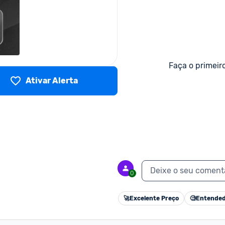
Faça o primeir
Ativar Alerta
Deixe o seu coment
0
🚀
Excelente Preço
🧐
Entended