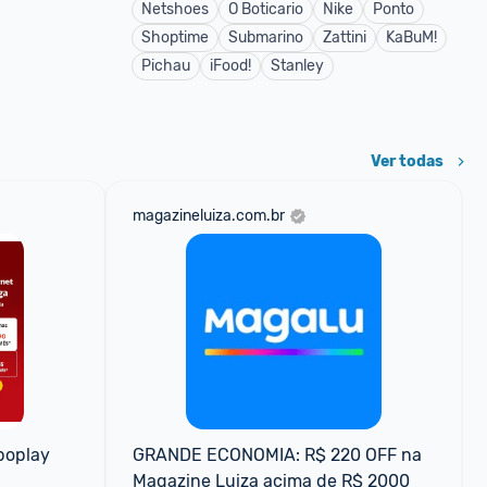
Netshoes
O Boticario
Nike
Ponto
Shoptime
Submarino
Zattini
KaBuM!
Pichau
iFood!
Stanley
Ver todas
magazineluiza.com.br
oplay 
GRANDE ECONOMIA: R$ 220 OFF na 
Magazine Luiza acima de R$ 2000