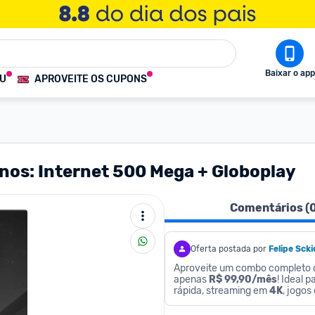
Baixar o app
OU
APROVEITE OS CUPONS
nos: Internet 500 Mega + Globoplay
Comentários (
Oferta postada por
Felipe Scki
Aproveite um combo completo de
apenas 
R$ 99,90/mês
! Ideal 
rápida, streaming em 
4K
, jogo