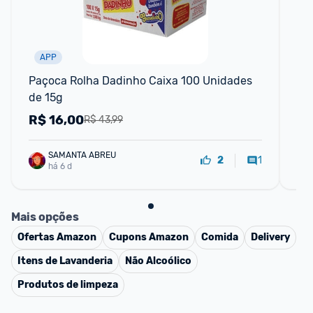
APP
F
Paçoca Rolha Dadinho Caixa 100 Unidades 
Dac
de 15g
56
R$
16,00
R
R$ 43,99
SAMANTA ABREU
1
2
há 6 d
Mais opções
Ofertas
Amazon
Cupons
Amazon
Comida
Delivery
Itens de Lavanderia
Não Alcoólico
Produtos de limpeza