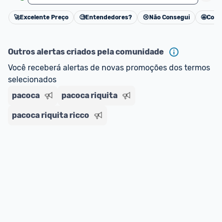
🚀
Excelente Preço
🧐
Entendedores?
😢
Não Consegui
🤩
Cons
Cancelar
Outros alertas criados pela comunidade
Você receberá alertas de novas promoções dos termos 
selecionados
pacoca
pacoca riquita
pacoca riquita ricco