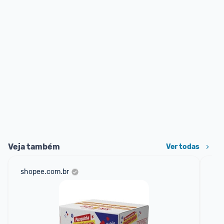
Veja também
Ver todas
shopee.com.br
am