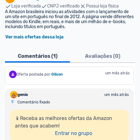
Loja verificada
CNPJ verificado
Possui loja física
A Amazon brasileira iniciou as atividades com o lançamento de 
um site em português no final de 2012. A página vende diferentes 
modelos do Kindle, em reais, e mais de um milhão de e-books, 
incluindo títulos em português.
Ver mais ofertas dessa loja
Comentários (
1
)
Avaliações (
0
)
um mês atrás
Oferta postada por
Gilson
genio
um mês atrás
Comentário fixado
📱Receba as melhores ofertas da Amazon 
antes que acabem!

Entrar no grupo