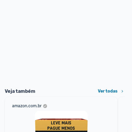
Veja também
Ver todas
amazon.com.br
net