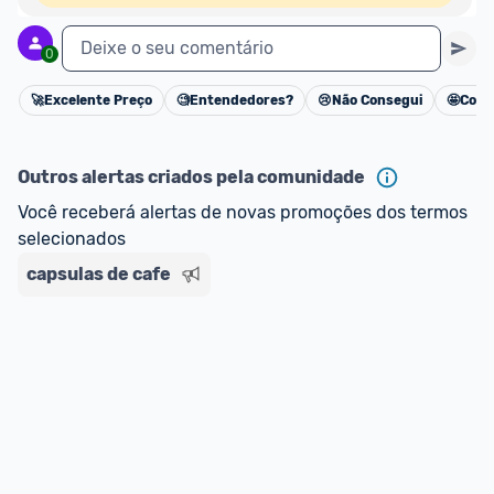
Deixe o seu comentário
0
🚀
Excelente Preço
🧐
Entendedores?
😢
Não Consegui
🤩
Cons
Cancelar
Outros alertas criados pela comunidade
Você receberá alertas de novas promoções dos termos 
selecionados
capsulas de cafe