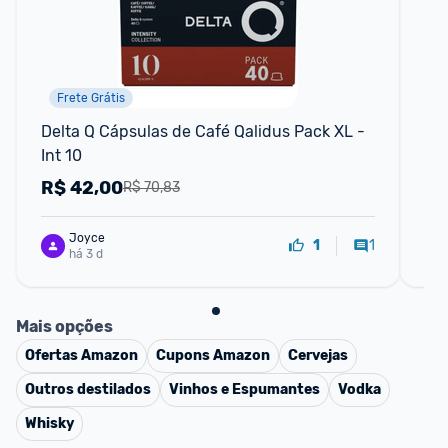
Frete Grátis
Delta Q Cápsulas de Café Qalidus Pack XL - 
Tê
Int 10
R$
42,00
R
R$ 70,83
Joyce
1
1
há 3 d
Mais opções
Ofertas
Amazon
Cupons
Amazon
Cervejas
Outros destilados
Vinhos e Espumantes
Vodka
Whisky