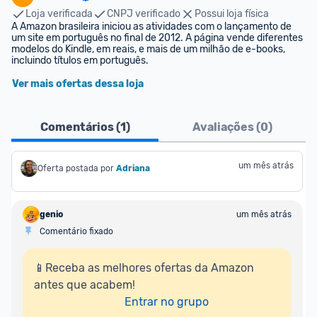
Loja verificada
CNPJ verificado
Possui loja física
A Amazon brasileira iniciou as atividades com o lançamento de 
um site em português no final de 2012. A página vende diferentes 
modelos do Kindle, em reais, e mais de um milhão de e-books, 
incluindo títulos em português.
Ver mais ofertas dessa loja
Comentários (
1
)
Avaliações (
0
)
um mês atrás
Oferta postada por
Adriana
genio
um mês atrás
Comentário fixado
📱Receba as melhores ofertas da Amazon 
antes que acabem!

Entrar no grupo