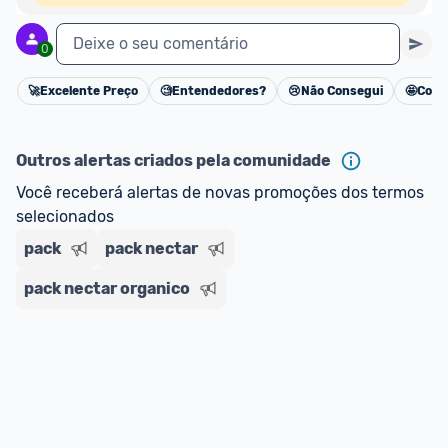
Deixe o seu comentário
0
🚀
Excelente Preço
🧐
Entendedores?
😢
Não Consegui
🤩
Cons
Cancelar
Outros alertas criados pela comunidade
Você receberá alertas de novas promoções dos termos 
selecionados
pack
pack nectar
pack nectar organico