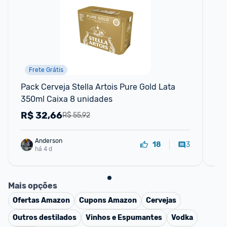
Frete Grátis
F
Pack Cerveja Stella Artois Pure Gold Lata 
Óle
350ml Caixa 8 unidades
R$
32,66
R
R$ 55,92
Anderson
3
18
há 4 d
Mais opções
Ofertas
Amazon
Cupons
Amazon
Cervejas
Outros destilados
Vinhos e Espumantes
Vodka