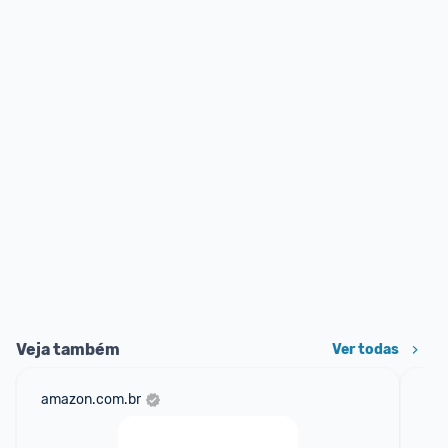
Veja também
Ver todas
amazon.com.br
sho