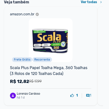
Veja também
Ver todas
amazon.com.br
am
Frete Grátis
Recorrente
F
Scala Plus Papel Toalha Mega, 360 Toalhas 
Ki
(3 Rolos de 120 Toalhas Cada)
Ca
R$
12,82
R
R$ 17,99
Lorenzo Cardoso
1
1
há 1 d