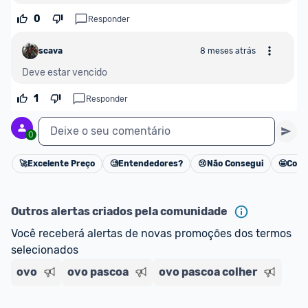
0
Responder
scava
8 meses atrás
Deve estar vencido 
1
Responder
Deixe o seu comentário
0
🚀
Excelente Preço
🧐
Entendedores?
😢
Não Consegui
🤩
Cons
Cancelar
Outros alertas criados pela comunidade
Você receberá alertas de novas promoções dos termos 
selecionados
ovo
ovo pascoa
ovo pascoa colher