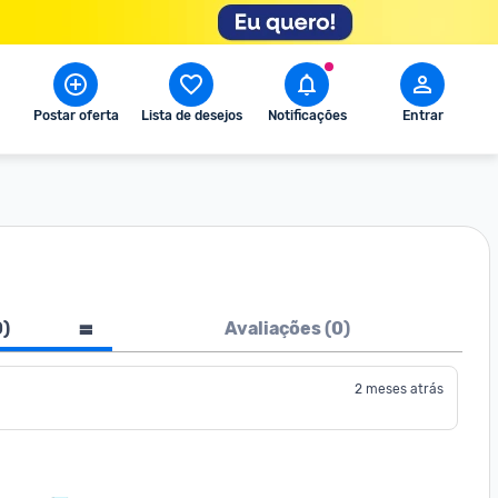
Postar oferta
Lista de desejos
Notificações
Entrar
0
)
Avaliações (
0
)
2 meses atrás