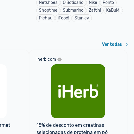
Netshoes
O Boticario
Nike
Ponto
Shoptime
Submarino
Zattini
KaBuM!
Pichau
iFood!
Stanley
Ver todas
iherb.com
rmet 
15% de desconto em creatinas 
selecionadas de proteína em pó