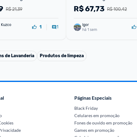
9
R$
67,73
R$ 21,39
R$ 100,42
 Kuzco
Igor
1
1
há 1 sem
ns de Lavanderia
Produtos de limpeza
al
Páginas Especiais
Black Friday
o
Celulares em promoção
 Cookies
Fones de ouvido em promoção
Privacidade
Games em promoção