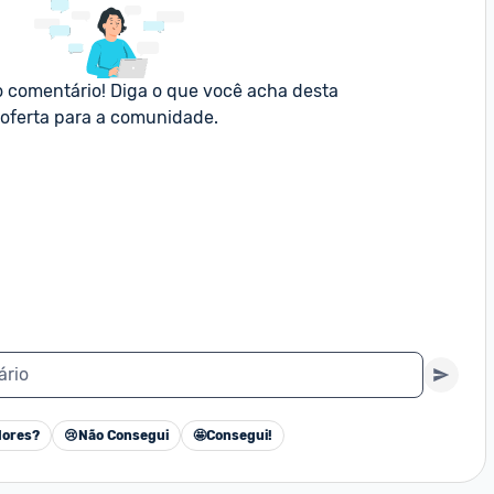
o comentário! Diga o que você acha desta 
oferta para a comunidade.
ário
ores?
😢
Não Consegui
🤩
Consegui!
Cancelar