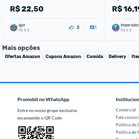
Torra Média 250g
R$
22,50
R$
16,1
Igor
Imperador
1
2
há 5 d
há 6 d
Mais opções
Ofertas
Amazon
Cupons
Amazon
Comida
Delivery
Ite
Promobit no WhatsApp
Institucion
Comercial
Entre no nosso grupo exclusivo 
Fale conosc
escaneando o QR Code
Política de
Política de 