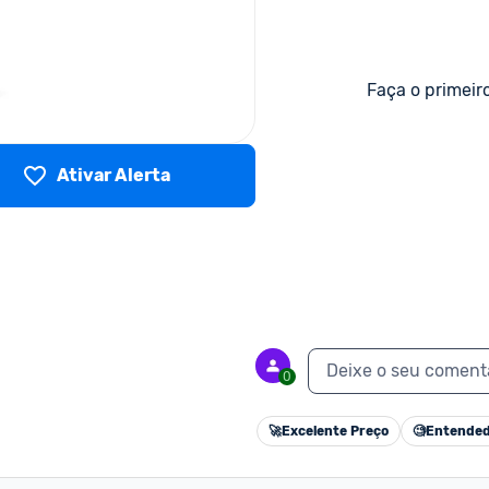
Faça o primeir
Ativar Alerta
Deixe o seu coment
0
🚀
Excelente Preço
🧐
Entended