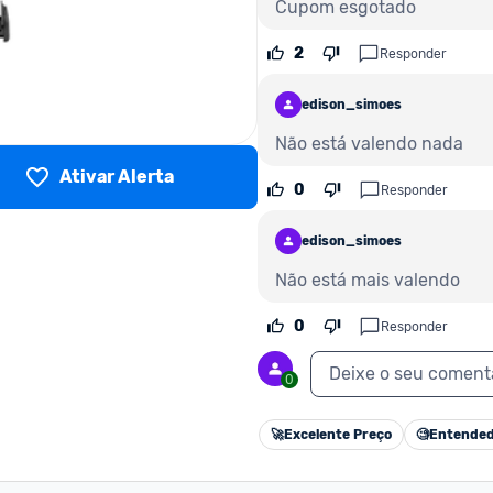
Cupom esgotado
2
Responder
edison_simoes
Não está valendo nada
Ativar Alerta
0
Responder
edison_simoes
Não está mais valendo
0
Responder
Deixe o seu coment
0
🚀
Excelente Preço
🧐
Entended