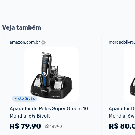
nossos Admins marcando 
@admin
 em um comentário ou
Veja também
amazon.com.br
mercadolivre
Frete Grátis
Aparador de Pelos Super Groom 10 
Aparador De
Mondial 6W Bivolt
Mondial 6w
R$
79,90
R$
80,
R$ 189,90