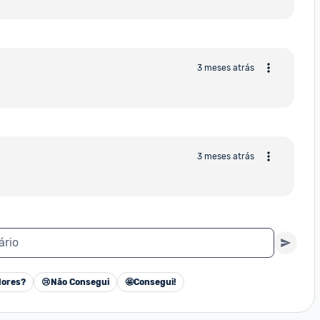
3 meses atrás
3 meses atrás
ário
ores?
😢
Não Consegui
🤩
Consegui!
Cancelar