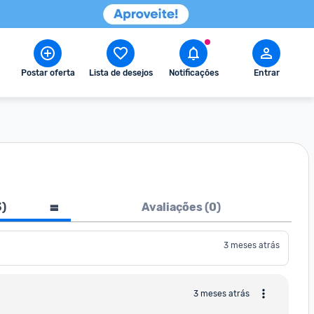
Postar oferta
Lista de desejos
Notificações
Entrar
3
)
Avaliações (
0
)
3 meses atrás
3 meses atrás