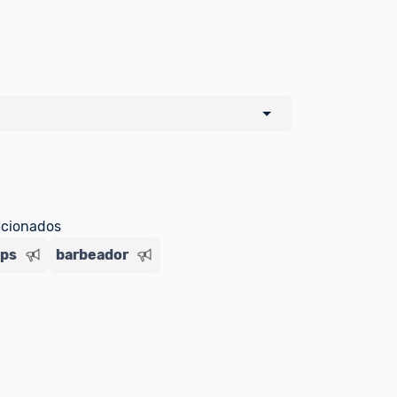
o de todos os sellers e lojas que são 
 por um marketplace, nós indicamos no 
e sinalizamos através da tag 
ecionados
ips
barbeador
Livre , você pode ser redirecionado(a) 
ado Livre). Por isso, fique atento e 
ndo o produto 
é o mesmo indicado na 
rcadoLíder Platinum.
ade para tirar dúvidas ou acionar os 