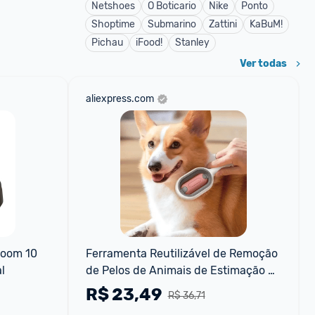
Netshoes
O Boticario
Nike
Ponto
Shoptime
Submarino
Zattini
KaBuM!
Pichau
iFood!
Stanley
Ver todas
aliexpress.com
oom 10 
Ferramenta Reutilizável de Remoção 
l
de Pelos de Animais de Estimação 
Escova Antiestática para Gatos e 
R$
23,49
R$ 36,71
Cães Escov