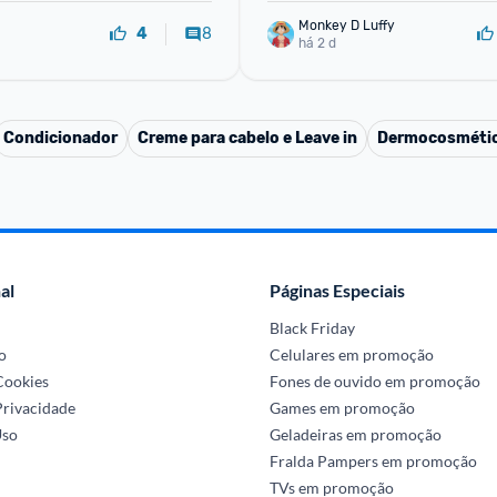
Monkey D Luffy
8
4
há 2 d
Condicionador
Creme para cabelo e Leave in
Dermocosméti
al
Páginas Especiais
Black Friday
o
Celulares em promoção
 Cookies
Fones de ouvido em promoção
Privacidade
Games em promoção
Uso
Geladeiras em promoção
Fralda Pampers em promoção
TVs em promoção