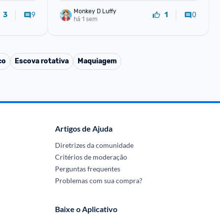
Monkey D Luffy
9
0
3
1
há 1 sem
co
Escova rotativa
Maquiagem
Artigos de Ajuda
Diretrizes da comunidade
Critérios de moderação
Perguntas frequentes
Problemas com sua compra?
Baixe o Aplicativo