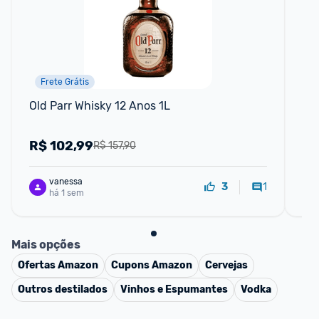
Frete Grátis
Old Parr Whisky 12 Anos 1L
Wh
Ml
R$
102,99
R
R$ 157,90
vanessa
1
3
há 1 sem
Mais opções
Ofertas
Amazon
Cupons
Amazon
Cervejas
Outros destilados
Vinhos e Espumantes
Vodka