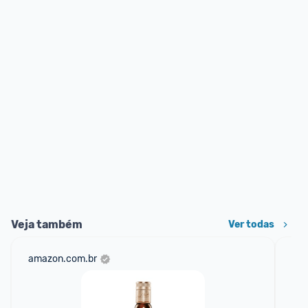
Veja também
Ver todas
amazon.com.br
sho