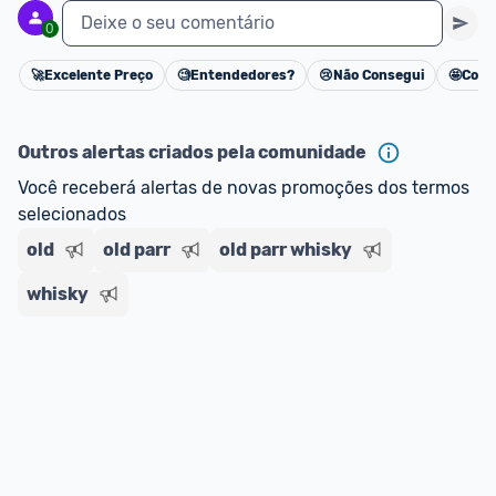
Deixe o seu comentário
0
🚀
Excelente Preço
🧐
Entendedores?
😢
Não Consegui
🤩
Cons
Cancelar
Outros alertas criados pela comunidade
Você receberá alertas de novas promoções dos termos 
selecionados
old
old parr
old parr whisky
whisky