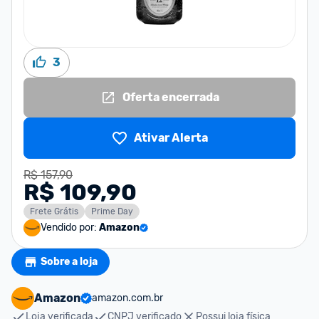
3
Oferta encerrada
Ativar Alerta
R$ 157,90
R$ 109,90
Frete Grátis
Prime Day
Vendido por:
Amazon
Sobre a loja
Amazon
amazon.com.br
Loja verificada
CNPJ verificado
Possui loja física