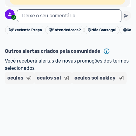
Deixe o seu comentário
0
🚀
Excelente Preço
🧐
Entendedores?
😢
Não Consegui
🤩
Cons
Cancelar
Outros alertas criados pela comunidade
Você receberá alertas de novas promoções dos termos 
selecionados
oculos
oculos sol
oculos sol oakley