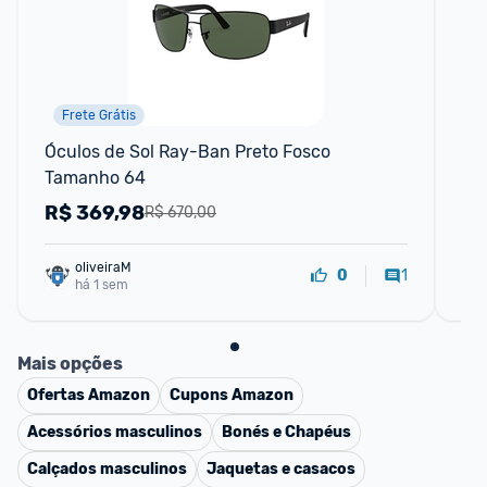
Frete Grátis
Óculos de Sol Ray-Ban Preto Fosco 
Óc
Tamanho 64
UV4
Gl
R$
369,98
R
R$ 670,00
oliveiraM
1
0
há 1 sem
Mais opções
Ofertas
Amazon
Cupons
Amazon
Acessórios masculinos
Bonés e Chapéus
Calçados masculinos
Jaquetas e casacos