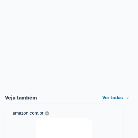
Veja também
Ver todas
amazon.com.br
sho