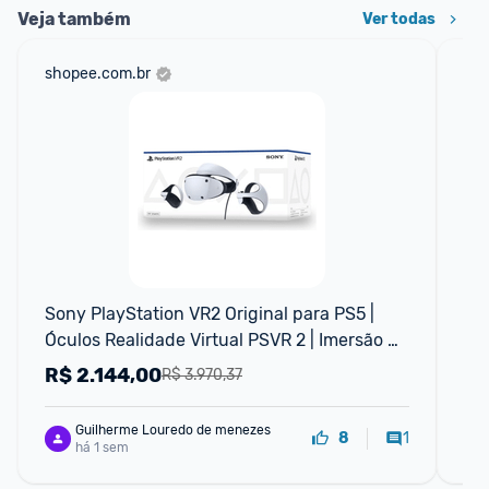
Veja também
Ver todas
shopee.com.br
mer
Sony PlayStation VR2 Original para PS5 | 
Pla
Óculos Realidade Virtual PSVR 2 | Imersão 
Vir
Total 4K HDR + Sense Controller
R$
2.144,00
R
R$ 3.970,37
Guilherme Louredo de menezes
1
8
há 1 sem