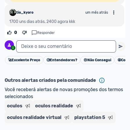
tio_kyoro
um mês atrás
1700 uns dias atrás, 2400 agora kkk
0
Responder
Deixe o seu comentário
0
🚀
Excelente Preço
🧐
Entendedores?
😢
Não Consegui
🤩
Cons
Cancelar
Outros alertas criados pela comunidade
Você receberá alertas de novas promoções dos termos 
selecionados
oculos
oculos realidade
oculos realidade virtual
playstation 5