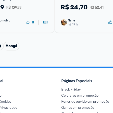
Feliz
99
R$
24,70
R$ 129,99
R$ 50,41
omobit
Nane
1
0
há 19 h
Q
Mangá
al
Páginas Especiais
Black Friday
o
Celulares em promoção
 Cookies
Fones de ouvido em promoção
Privacidade
Games em promoção