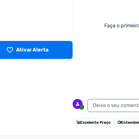
Faça o primeir
Ativar Alerta
Deixe o seu coment
0
🚀
Excelente Preço
🧐
Entended