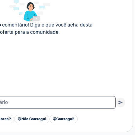
o comentário! Diga o que você acha desta 
oferta para a comunidade.
ário
ores?
😢
Não Consegui
🤩
Consegui!
Cancelar