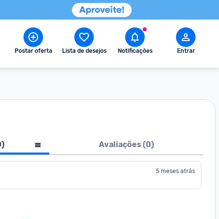
Postar oferta
Lista de desejos
Notificações
Entrar
0
)
Avaliações (
0
)
5 meses atrás