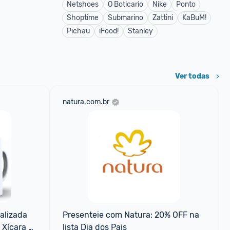
Netshoes
O Boticario
Nike
Ponto
Shoptime
Submarino
Zattini
KaBuM!
Pichau
iFood!
Stanley
Ver todas
natura.com.br
lizada 
Presenteie com Natura: 20% OFF na 
Xícara 
lista Dia dos Pais