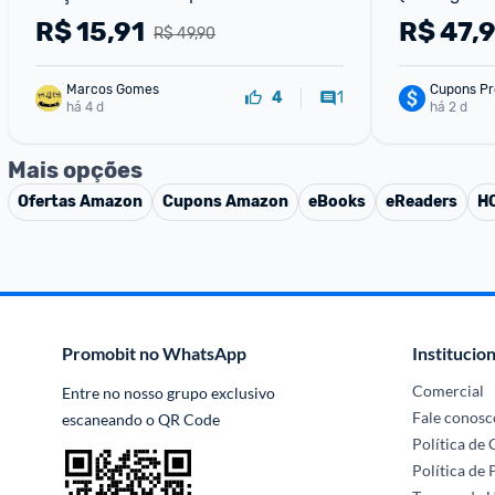
R$
15,91
R$
47,
R$ 49,90
Marcos Gomes
Cupons Pr
1
4
há 4 d
há 2 d
Mais opções
Ofertas
Amazon
Cupons
Amazon
eBooks
eReaders
H
Promobit no WhatsApp
Institucion
Comercial
Entre no nosso grupo exclusivo 
Fale conosc
escaneando o QR Code
Política de
Política de 