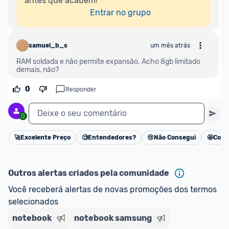
antes que acabem!

Entrar no grupo
samuel_b_s
um mês atrás
RAM soldada e não permite expansão. Acho 8gb limitado 
demais, não?
0
Responder
Deixe o seu comentário
0
🚀
Excelente Preço
🧐
Entendedores?
😢
Não Consegui
🤩
Cons
Cancelar
Outros alertas criados pela comunidade
Você receberá alertas de novas promoções dos termos 
selecionados
notebook
notebook samsung