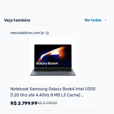
Veja também
Ver todas
mercadolivre.com.br
am
F
Notebook Samsung Galaxy Book4 Intel U300 
No
(1.20 Ghz até 4.4GHz 8 MB L3 Cache) 
In
Windows 11 Home 8GB 256GB SSD UHD
SS
R$
2.799,99
R
R$ 3.499,00