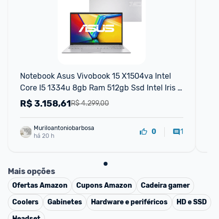
F
Notebook Asus Vivobook 15 X1504va Intel 
Sa
Core I5 1334u 8gb Ram 512gb Ssd Intel Iris 
Wi
Xe Windows 11 Home Tela 15,6 Fhd Silv
15.
R$
3.158,61
R
R$ 4.299,00
Muriloantoniobarbosa
1
0
há 20 h
Mais opções
Ofertas
Amazon
Cupons
Amazon
Cadeira gamer
Coolers
Gabinetes
Hardware e periféricos
HD e SSD
Headset