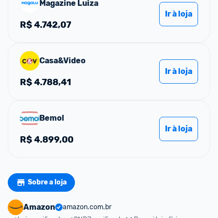
Magazine Luiza
Ir à loja
R$
4.742,07
Casa&Video
Ir à loja
R$
4.788,41
Bemol
Ir à loja
R$
4.899,00
Sobre a loja
Amazon
amazon.com.br