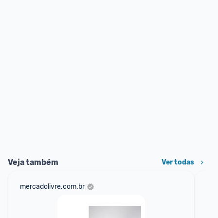
Veja também
Ver todas
mercadolivre.com.br
am