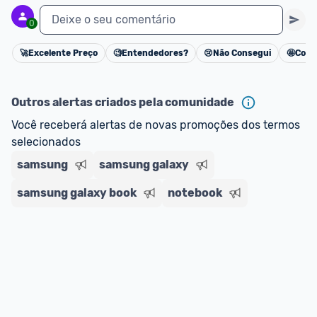
Deixe o seu comentário
0
🚀
Excelente Preço
🧐
Entendedores?
😢
Não Consegui
🤩
Cons
Cancelar
Outros alertas criados pela comunidade
Você receberá alertas de novas promoções dos termos 
selecionados
samsung
samsung galaxy
samsung galaxy book
notebook