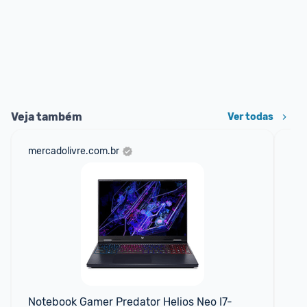
Veja também
Ver todas
mercadolivre.com.br
cas
Notebook Gamer Predator Helios Neo I7-
No