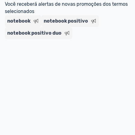
ou MercadoLíder Platinum.
Você receberá alertas de novas promoções dos termos 
selecionados
E lembre-se:
 você sempre pode contar ajuda da 
notebook
notebook positivo
comunidade para tirar dúvidas ou acionar os 
nossos Admins marcando 
@admin
 em um 
notebook positivo duo
comentário ou através do 
Fale com o Promobit.