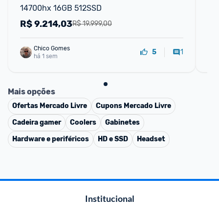
14700hx 16GB 512SSD
16
R$
9.214,03
R
R$ 19.999,00
Chico Gomes
1
5
há 1 sem
Mais opções
Ofertas
Mercado Livre
Cupons
Mercado Livre
Cadeira gamer
Coolers
Gabinetes
Hardware e periféricos
HD e SSD
Headset
Institucional