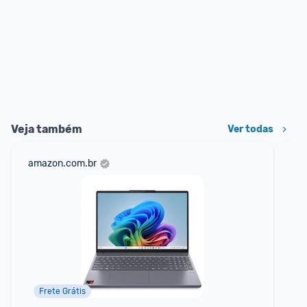
Veja também
Ver todas
amazon.com.br
mer
Frete Grátis