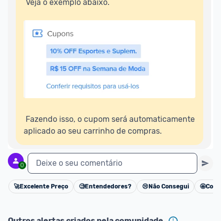
 Veja o exemplo abaixo.  

adquirindo o produto 
é o mesmo indicado na 
oferta do Promobit
, ou de um vendedor 
Oficial 
ou MercadoLíder Platinum.
E lembre-se:
 você sempre pode contar ajuda da 
comunidade para tirar dúvidas ou acionar os 
nossos Admins marcando 
@admin
 em um 
comentário ou através do 
Fale com o Promobit.
 Fazendo isso, o cupom será automaticamente 
aplicado ao seu carrinho de compras.
Deixe o seu comentário
0
🚀
Excelente Preço
🧐
Entendedores?
😢
Não Consegui
🤩
Cons
Cancelar
Outros alertas criados pela comunidade