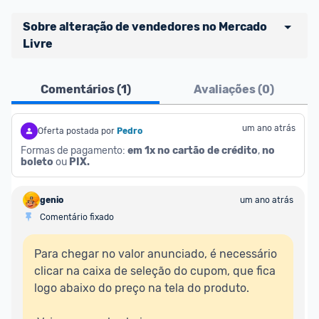
Sobre alteração de vendedores no Mercado 
Livre
Atenção comunidade!
Comentários (
1
)
Avaliações (
0
)
Vocês já sabem que no Promobit nós fazemos uma 
avaliação de todos os sellers e lojas que são 
divulgados na plataforma. Em todas as ofertas 
um ano atrás
Oferta postada por
Pedro
vendidas por um marketplace, nós indicamos no 
Formas de pagamento: 
em 1x no cartão de crédito
, 
no 
boleto
 ou 
PIX.
campo "Informações adicionais" o 
vendedor 
do 
produto e sinalizamos através da tag 
[Marketplace], que fica logo abaixo do título da 
genio
um ano atrás
oferta.
Comentário fixado
Porém, ao clicar em “Ir à loja” em uma oferta do 
Para chegar no valor anunciado, é necessário 
Mercado Livre , você pode ser redirecionado(a) 
clicar na caixa de seleção do cupom, que fica 
para anúncios de diferentes vendedores (dinâmica 
logo abaixo do preço na tela do produto.  

do Mercado Livre). Por isso, fique atento e sempre 
confira se o vendedor do qual você está 