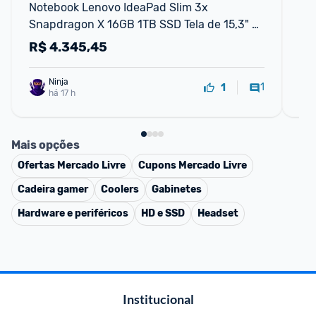
Notebook Lenovo IdeaPad Slim 3x 
No
Snapdragon X 16GB 1TB SSD Tela de 15,3" 
In
W11 Home - 83TW0003
Wi
R$
4.345,45
R
Ninja 
1
1
há 17 h
Mais opções
Ofertas
Mercado Livre
Cupons
Mercado Livre
Cadeira gamer
Coolers
Gabinetes
Hardware e periféricos
HD e SSD
Headset
Institucional