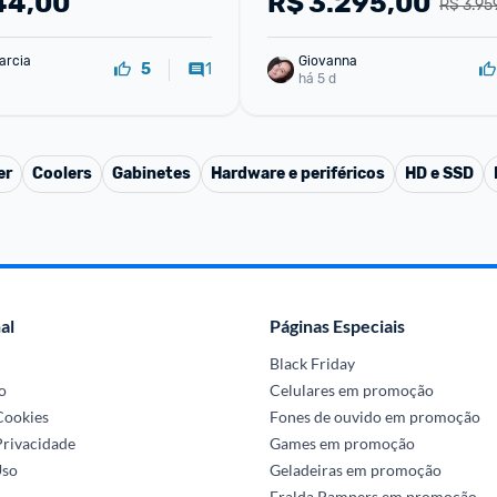
44,00
R$
3.295,00
R$ 3.95
arcia
Giovanna
1
5
há 5 d
er
Coolers
Gabinetes
Hardware e periféricos
HD e SSD
al
Páginas Especiais
Black Friday
o
Celulares em promoção
 Cookies
Fones de ouvido em promoção
Privacidade
Games em promoção
Uso
Geladeiras em promoção
Fralda Pampers em promoção