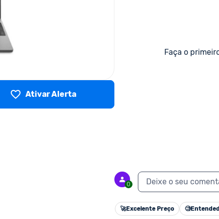
Faça o primeir
Ativar Alerta
Deixe o seu coment
0
🚀
Excelente Preço
🧐
Entended