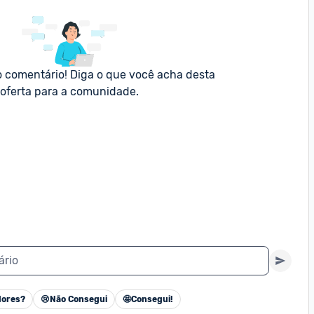
o comentário! Diga o que você acha desta 
oferta para a comunidade.
ário
ores?
😢
Não Consegui
🤩
Consegui!
Cancelar