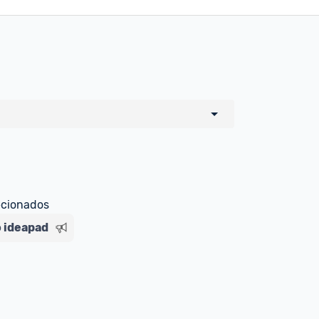
o de todos os sellers e lojas que são 
 por um marketplace, nós indicamos no 
e sinalizamos através da tag 
ecionados
 ideapad
Livre , você pode ser redirecionado(a) 
ado Livre). Por isso, fique atento e 
ndo o produto 
é o mesmo indicado na 
rcadoLíder Platinum.