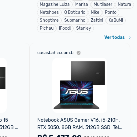
Magazine Luiza
Marisa
Multilaser
Natura
Netshoes
O Boticario
Nike
Ponto
Shoptime
Submarino
Zattini
KaBuM!
Pichau
iFood!
Stanley
Ver todas
casasbahia.com.br
 15 
Notebook ASUS Gamer V16, i5-210H, 
512GB 
RTX 5050, 8GB RAM, 512GB SSD, Tela 
16"FHD 144Hz, Linux