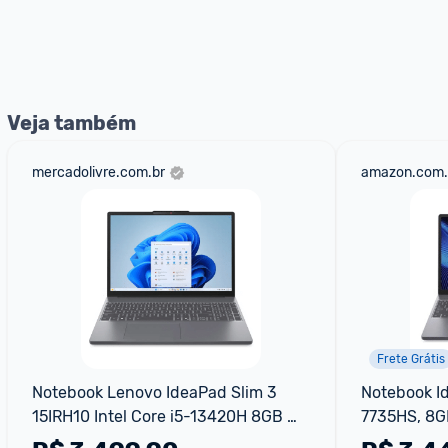
E lembre-se:
 você sempre pode contar ajuda da comunid
nossos Admins marcando 
@admin
 em um comentário ou
Veja também
mercadolivre.com.br
amazon.com.
Frete Grátis
Notebook Lenovo IdeaPad Slim 3 
Notebook Id
15IRH10 Intel Core i5-13420H 8GB 
7735HS, 8GB
512GB SSD Windows 11 15.3" - 
Linux,