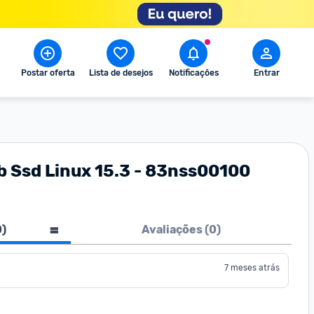
Postar oferta
Lista de desejos
Notificações
Entrar
b Ssd Linux 15.3 - 83nss00100
0
)
Avaliações (
0
)
7 meses atrás