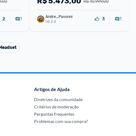
R$
5.473,00
9,00
R$ 10.999,00
Andre_Pavonni
1
1
2
3
há 2 d
Headset
Artigos de Ajuda
Diretrizes da comunidade
Critérios de moderação
Perguntas frequentes
Problemas com sua compra?