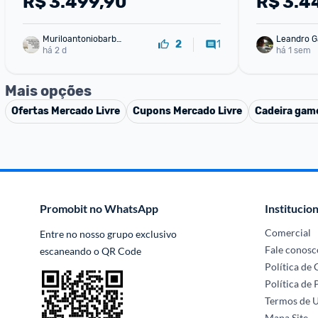
R$
3.499,90
R$
3.4
83NS0002BR Luna Grey
Muriloantoniobarbo
Leandro G
1
2
sa
há 2 d
há 1 sem
Mais opções
Ofertas
Mercado Livre
Cupons
Mercado Livre
Cadeira gam
Promobit no WhatsApp
Institucion
Comercial
Entre no nosso grupo exclusivo 
Fale conosc
escaneando o QR Code
Política de
Política de 
Termos de 
Mapa Site