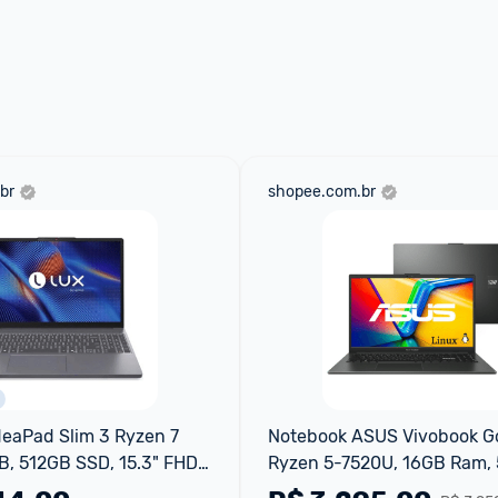
ade para tirar dúvidas ou acionar os 
 através do 
Fale com o Promobit.
br
shopee.com.br
eaPad Slim 3 Ryzen 7 
Notebook ASUS Vivobook Go
, 512GB SSD, 15.3" FHD, 
Ryzen 5-7520U, 16GB Ram, 
SSD, Tela 15,6" FHD, Linux