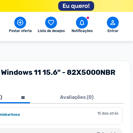
Postar oferta
Lista de desejos
Notificações
Entrar
 Windows 11 15.6" - 82X5000NBR
1
)
Avaliações (
0
)
15 dias atrás
oniobarbosa