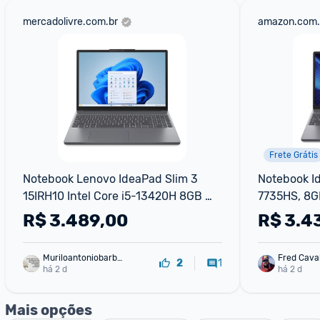
mercadolivre.com.br
amazon.com.
Frete Grátis
Notebook Lenovo IdeaPad Slim 3 
Notebook Id
15IRH10 Intel Core i5-13420H 8GB 
7735HS, 8G
512GB SSD Windows 11 15.3" - 
R$
3.489,00
R$
3.4
83NS0002BR Luna Grey
Muriloantoniobarbo
Fred Cava
1
2
sa
há 2 d
há 2 d
Mais opções