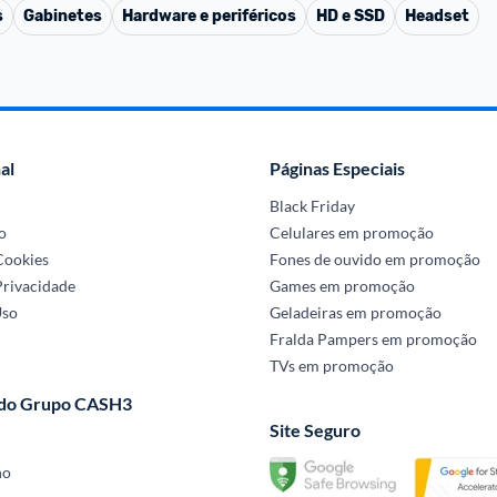
s
Gabinetes
Hardware e periféricos
HD e SSD
Headset
al
Páginas Especiais
Black Friday
o
Celulares em promoção
 Cookies
Fones de ouvido em promoção
Privacidade
Games em promoção
Uso
Geladeiras em promoção
Fralda Pampers em promoção
TVs em promoção
 do Grupo CASH3
Site Seguro
no