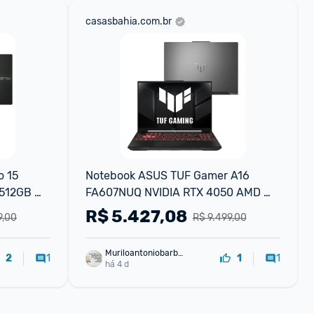
casasbahia.com.br
 15 
Notebook ASUS TUF Gamer A16 
512GB 
FA607NUQ NVIDIA RTX 4050 AMD 
Ryzen 7 8GB RAM 512GB SSD Linux 
R$
5.427,08
9,00
R$ 9.499,00
16" LCD LED IPS FHD 144Hz-RL035
Muriloantoniobarbo
1
1
2
1
sa
há 4 d