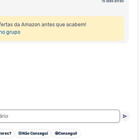
15 dias atrás
fertas da Amazon antes que acabem!

 no grupo
ário
ores?
😢
Não Consegui
🤩
Consegui!
Cancelar