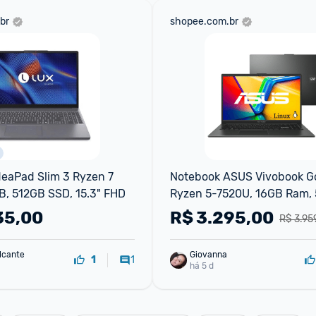
br
shopee.com.br
eaPad Slim 3 Ryzen 7 
Notebook ASUS Vivobook Go
B, 512GB SSD, 15.3" FHD
Ryzen 5-7520U, 16GB Ram, 
SSD, Tela 15,6" FHD, Linux
35,00
R$
3.295,00
R$ 3.95
lcante
Giovanna
1
1
há 5 d