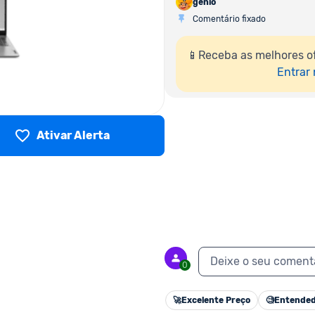
genio
Comentário fixado
📱Receba as melhores o
Entrar
Ativar Alerta
Deixe o seu coment
0
🚀
Excelente Preço
🧐
Entended