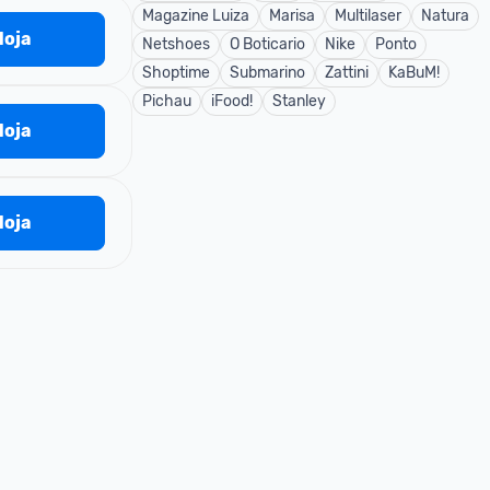
Magazine Luiza
Marisa
Multilaser
Natura
 loja
Netshoes
O Boticario
Nike
Ponto
Shoptime
Submarino
Zattini
KaBuM!
Pichau
iFood!
Stanley
 loja
 loja